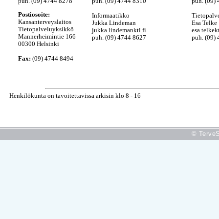
puh. (09) 4744 8278
puh. (09) 4744 8310
puh. (09)
Postiosoite:
Informaatikko
Tietopalve
Kansanterveyslaitos
Jukka Lindeman
Esa Telke
Tietopalveluyksikkö
jukka.lindeman
ktl.fi
esa.telke
kt
Mannerheimintie 166
puh. (09) 4744 8627
puh. (09)
00300 Helsinki
Fax:
(09) 4744 8494
Henkilökunta on tavoitettavissa arkisin klo 8 - 16
© TerveS