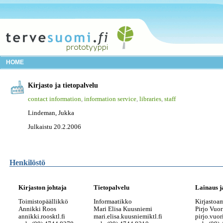
HOME
Kirjasto ja tietopalvelu
contact information
,
information service
,
libraries
,
staff
Lindeman, Jukka
Julkaistu 20.2.2006
Henkilöstö
Kirjaston johtaja
Tietopalvelu
Lainaus j
Toimistopäällikkö
Informaatikko
Kirjastoa
Annikki Roos
Mari Elisa Kuusniemi
Pirjo Vuor
annikki.roos
ktl.fi
mari.elisa.kuusniemi
ktl.fi
pirjo.vuor