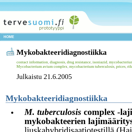
HOME
Mykobakteeridiagnostiikka
contact information
,
diagnosis
,
drug resistance
,
isoniazid
,
mycobacteriu
Mycobacterium avium complex
,
mycobacterium tuberculosis
,
prices
,
ri
Julkaistu 21.6.2005
Mykobakteeridiagnostiikka
M. tuberculosis
complex -laji
mykobakteerien lajimäärity
liuskahybridisaatiotestillä (Ha