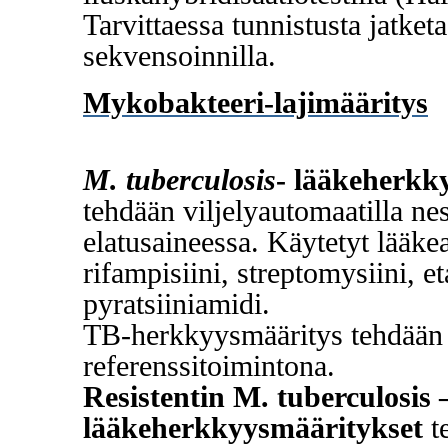
Tarvittaessa tunnistusta jatk
sekvensoinnilla.
Mykobakteeri-lajimääritys
M. tuberculosis
- lääkeherkk
tehdään viljelyautomaatilla ne
elatusaineessa.
Käytetyt lääkea
rifampisiini, streptomysiini, e
pyratsiiniamidi.
TB-herkkyysmääritys tehdään
referenssitoimintona.
Resistentin M. tuberculosis
lääkeherkkyysmääritykset
t