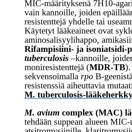
MIC-määrityksenä 7H10-agaril
vain kannoille, joiden epäillää
resistenttejä yhdelle tai useam
Käytetyt lääkeaineet ovat syklo
aminosalisyylihappo, amikasiin
Rifampisiini- ja isoniatsidi
tuberculosis
–kannoille, joide
moniresistenttejä (
MDR-TB
)
sekvensoimalla
rpo
B-geenistä
resistenssiä aiheuttavia mutaati
M. tuberculosis-lääkeherkk
M. avium
complex (MAC) lä
tehdään suppean alueen MIC-
atsitromysiinille, klaritromysii