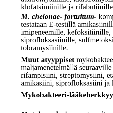
klofatsimiinille ja rifabutiinille
M. chelonae- fortuitum-
komp
testataan E-testillä amikasiinill
imipeneemille, kefoksitiinille, 
siprofloksasiinille, sulfmetoksi
tobramysiinille.
Muut atyyppiset
mykobakteer
maljamenetelmällä seuraaville 
rifampisiini, streptomysiini, e
amikasiini, siprofloksasiini ja 
Mykobakteeri-lääkeherkkyy