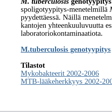
M. tuberculosis
genotyypitys
spoligotyypitys-menetelmillä
pyydettäessä. Näillä menetelmil
kantojen yhteenkuuluvuutta es
laboratoriokontaminaatiota.
M.tuberculosis genotyypitys
Tilastot
Mykobakteerit 2002-2006
MTB-lääkeherkkyys 2002-20