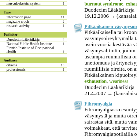
burnout syndrome
,
exhau
musculoskeletal system
1
Duodecim Lääkärikirja
Type
19.12.2006 → (kansalai
information page
11
magazine article
2
research activity
Pitkäaikainen väsymyso
1
Pitkäaikaisella tai kroon
Publisher
väsymysoireyhtymällä ta
Duodecim Lääkärikirja
4
usein vuosia kestävää v
National Public Health Institute
1
Finnish Institute of Occupational
väsymysalttiutta, joihin 
Health
9
useampia ruumiillisia oi
Audience
unettomuus ja ärtyneisyy
citizens
13
ruumiillisia oireita, on
professionals
1
Pitkäaikainen kipuoirey
exhaustion
,
weariness
Duodecim Lääkärikirja
21.4.2007 → (kansalais
Fibromyalgia
Fibromyalgiassa esiintyy
väsymystä ja muita oirei
sairastaa sitä, mutta vai
voimakkaat, että tarvita
Fibromyalgiapotilailla 