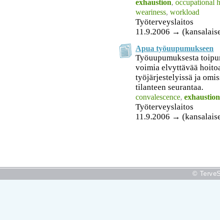
exhaustion
,
occupational h
weariness
,
workload
Työterveyslaitos
11.9.2006 → (kansalaise
Apua työuupumukseen
Työuupumuksesta toipum
voimia elvyttävää hoito
työjärjestelyissä ja omis
tilanteen seurantaa.
convalescence
,
exhaustion
Työterveyslaitos
11.9.2006 → (kansalaise
© TerveS