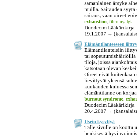
samanlainen ärsyke aih
muilla. Sairauden syytä e
sairaus, vaan oireet voi
exhaustion
,
fibromyalgia
Duodecim Lääkärikirja
19.1.2007 → (kansalais
Elämäntilanteeseen liittyv
Elämäntilanteisiin liittyv
tai sopeutumishäiriöillä
tiloja, joissa ajankoht
katsotaan olevan keskei
Oireet eivät kuitenkaan 
lievittyvät yleensä suht
kuukauden kuluessa sen 
elämäntilanne on korjaa
burnout syndrome
,
exhau
Duodecim Lääkärikirja
20.4.2007 → (kansalais
Usein kysyttyä
Tälle sivulle on koottu 
henkisestä hyvinvoinnis