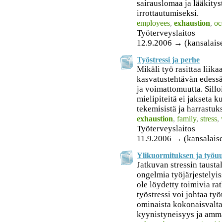
sairauslomaa ja lääkitys
irrottautumiseksi.
employees
,
exhaustion
,
oc
Työterveyslaitos
12.9.2006 → (kansalais
Työstressi ja perhe
Mikäli työ rasittaa liika
kasvatustehtävän edessä
ja voimattomuutta. Silloi
mielipiteitä ei jakseta 
tekemisistä ja harrastuks
exhaustion
,
family
,
stress
,
Työterveyslaitos
11.9.2006 → (kansalaise
Ylikuormituksen ja työ
Jatkuvan stressin tausta
ongelmia työjärjestelyis
ole löydetty toimivia ra
työstressi voi johtaa t
ominaista kokonaisvalta
kyynistyneisyys ja amma