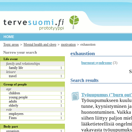
HOME
Topic areas
Mental health and sleep
motivation
exhaustion
Narrow your search
exhaustion
Life event
burnout syndrome
(3)
family and relationships
family life
1
S
leisure
travel
1
Search results
Group of people
age
children
1
Työuupumus ("burn out
young people
1
Työuupumukseen kuulu
adults
1
tunne, kyynistyminen ja
elderly
1
role
huonontuminen. Vaikka 
employees
1
siihen liittyy paljon mie
Finns
1
lääketieteellisiä ongelm
Body part
vakavasta työuupumukses
organism
1