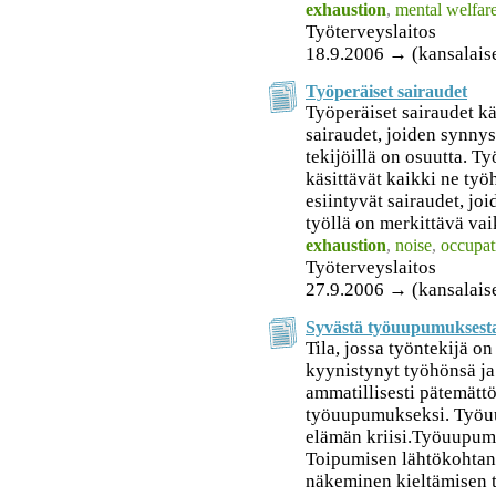
exhaustion
,
mental welfar
Työterveyslaitos
18.9.2006 → (kansalais
Työperäiset sairaudet
Työperäiset sairaudet kä
sairaudet, joiden synnys
tekijöillä on osuutta. Ty
käsittävät kaikki ne työ
esiintyvät sairaudet, jo
työllä on merkittävä vai
exhaustion
,
noise
,
occupat
Työterveyslaitos
27.9.2006 → (kansalais
Syvästä työuupumuksest
Tila, jossa työntekijä o
kyynistynyt työhönsä ja
ammatillisesti pätemätt
työuupumukseksi. Työuu
elämän kriisi.Työuupumu
Toipumisen lähtökohtan
näkeminen kieltämisen ta