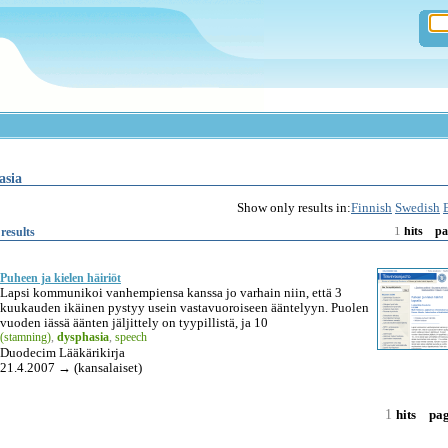
asia
Show only results in:
Finnish
Swedish
1
results
hits
pa
Puheen ja kielen häiriöt
Lapsi kommunikoi vanhempiensa kanssa jo varhain niin, että 3
kuukauden ikäinen pystyy usein vastavuoroiseen ääntelyyn. Puolen
vuoden iässä äänten jäljittely on tyypillistä, ja 10
(stamning)
,
dysphasia
,
speech
Duodecim Lääkärikirja
21.4.2007 → (kansalaiset)
1
hits
pa