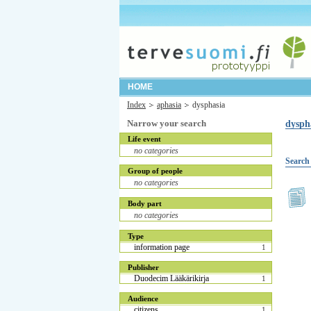
HOME
Index
aphasia
dysphasia
Narrow your search
dysph
Life event
no categories
Search 
Group of people
no categories
Body part
no categories
Type
information page
1
Publisher
Duodecim Lääkärikirja
1
Audience
citizens
1