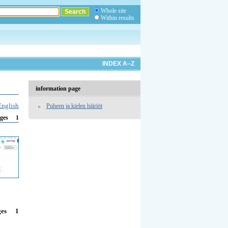
Whole site
Within results
INDEX A–Z
information page
English
Puheen ja kielen häiriöt
1
ges
1
ges