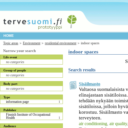
HOME
Topic areas
Environment
residential environment
indoor spaces
Narrow your search
indoor spaces
Life event
S
no categories
Search results
Group of people
no categories
Sisäilmasto
Body part
Valtaosa suomalaisista 
no categories
elinajastaan sisätiloissa
Type
tehdään nykyään toimist
information page
1
sisätiloissa, jolloin hy
Publisher
korostuu. Sisäilmasto va
Finnish Institute of Occupational
terveyteen.
Health
1
air conditioning
,
air quality
Audience