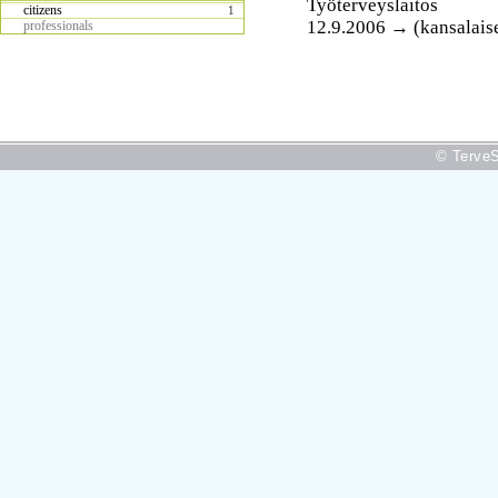
Työterveyslaitos
citizens
1
12.9.2006 → (kansalais
professionals
© TerveS