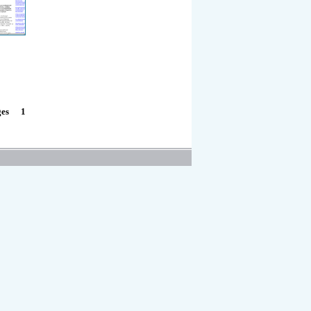
1
ges