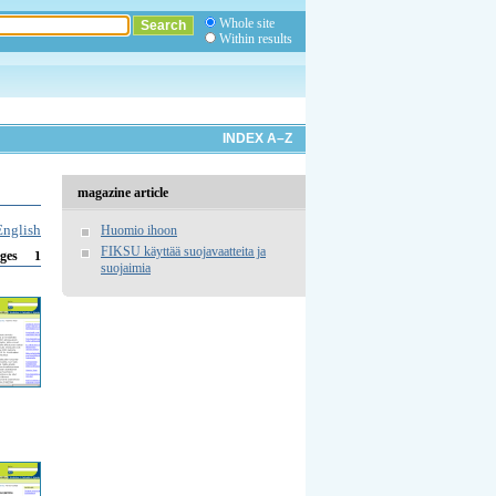
Whole site
Within results
INDEX A–Z
magazine article
English
Huomio ihoon
FIKSU käyttää suojavaatteita ja
1
ges
suojaimia