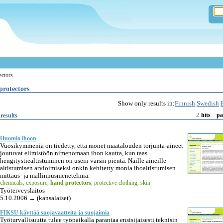
ectors
protectors
Show only results in:
Finnish
Swedish
2
results
hits
pa
Huomio ihoon
Vuosikymmeniä on tiedetty, että monet maatalouden torjunta-aineet
joutuvat elimistöön nimenomaan ihon kautta, kun taas
hengitystiealtistuminen on usein varsin pientä. Näille aineille
altistumisen arvioimiseksi onkin kehitetty monia ihoaltistumisen
mittaus- ja mallinnusmenetelmiä.
chemicals
,
exposure
,
hand protectors
,
protective clothing
,
skin
Työterveyslaitos
5.10.2006 → (kansalaiset)
FIKSU käyttää suojavaatteita ja suojaimia
Työturvallisuutta tulee työpaikalla parantaa ensisijaisesti teknisin