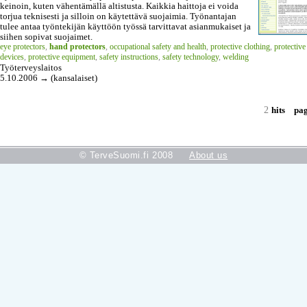
keinoin, kuten vähentämällä altistusta. Kaikkia haittoja ei voida
torjua teknisesti ja silloin on käytettävä suojaimia. Työnantajan
tulee antaa työntekijän käyttöön työssä tarvittavat asianmukaiset ja
siihen sopivat suojaimet.
eye protectors
,
hand protectors
,
occupational safety and health
,
protective clothing
,
protective
devices
,
protective equipment
,
safety instructions
,
safety technology
,
welding
Työterveyslaitos
5.10.2006 → (kansalaiset)
2
hits
pa
© TerveSuomi.fi 2008
About us