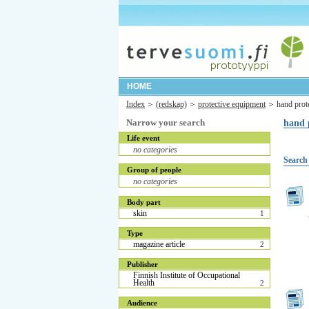
HOME
Index
(redskap)
protective equipment
hand prot
Narrow your search
hand 
Life event
no categories
Search 
Group of people
no categories
Body part
skin
1
Type
magazine article
2
Publisher
Finnish Institute of Occupational
Health
2
Audience