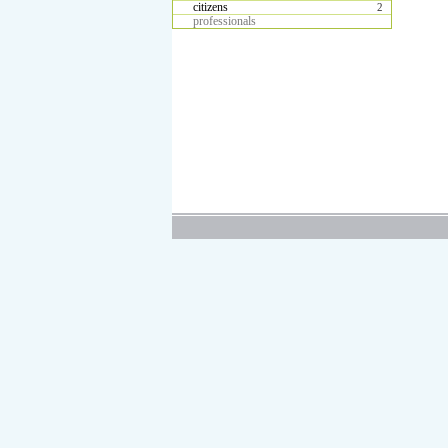
citizens
2
professionals