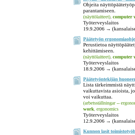
Ohjeita näyttöpäätetyö
parantamiseen.
(näyttölaitteet)
,
computer 
Työterveyslaitos
19.9.2006 → (kansalais
Päätetyön ergonomiaohje
Perustietoa näyttöpääte
kehittämiseen.
(näyttölaitteet)
,
computer 
Työterveyslaitos
18.9.2006 → (kansalais
Päätetyöntekijän huonee
Lista tärkeimmistä näy
vaikuttavista asioista, j
voi vaikuttaa.
(arbetsställningar -- ergono
work
,
ergonomics
Työterveyslaitos
12.9.2006 → (kansalais
Kunnon lasit toimistotyö