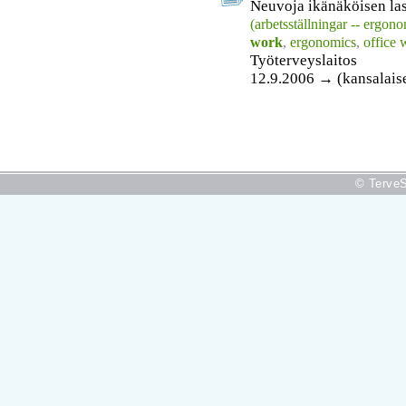
Neuvoja ikänäköisen las
(arbetsställningar -- ergono
work
,
ergonomics
,
office 
Työterveyslaitos
12.9.2006 → (kansalais
© TerveS