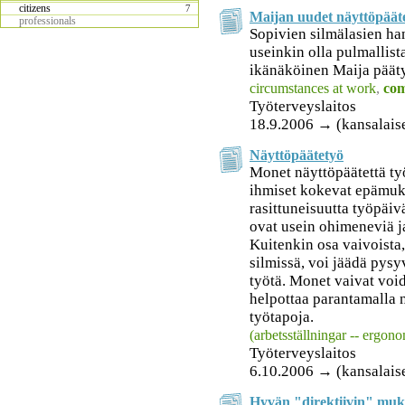
citizens
7
Maijan uudet näyttöpääte
professionals
Sopivien silmälasien ha
useinkin olla pulmallist
ikänäköinen Maija pääty
circumstances at work
,
co
Työterveyslaitos
18.9.2006 → (kansalais
Näyttöpäätetyö
Monet näyttöpäätettä ty
ihmiset kokevat epämuk
rasittuneisuutta työpäi
ovat usein ohimeneviä j
Kuitenkin osa vaivoista,
silmissä, voi jäädä pysy
työtä. Monet vaivat void
helpottaa parantamalla 
työtapoja.
(arbetsställningar -- ergono
Työterveyslaitos
6.10.2006 → (kansalais
Hyvän "direktiivin" muk