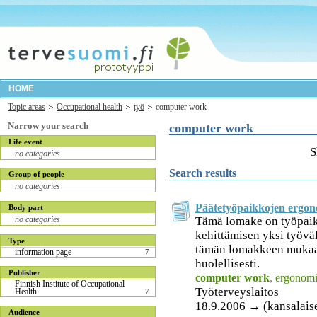
HOME
Topic areas
Occupational health
työ
computer work
Narrow your search
computer work
Life event
S
no categories
Search results
Group of people
no categories
Päätetyöpaikkojen ergon
Body part
Tämä lomake on työpai
no categories
kehittämisen yksi työväl
Type
tämän lomakkeen mukaa
information page
7
huolellisesti.
Publisher
computer work
,
ergonomi
Finnish Institute of Occupational
Työterveyslaitos
Health
7
18.9.2006 → (kansalais
Audience