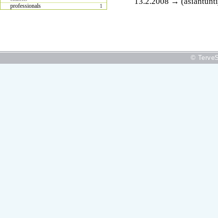
13.2.2008 → (asiantunti
professionals
1
© TerveS