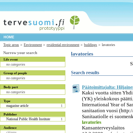
HOME
Topic areas
Environment
residential environment
buildings
lavatories
Narrow your search
lavatories
Life event
S
no categories
Search results
Group of people
no categories
Päätoimittajalta: Hiljaine
Body part
Kaksi vuotta sitten Yhd
no categories
(YK) yleiskokous päätti
Type
International Year of Sa
magazine article
1
sanitaation vuosi (http:/
Publisher
Sanitaatiolle ei suomenk
National Public Health Institute
1
lavatories
Kansanterveyslaitos
Audience
citizens