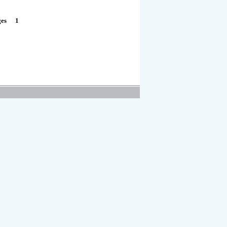
1
ges