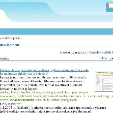
ocial development
l development
Show only results in:
Finnish
Swedish
1
results
hits
pa
Lihavien lasten ja heidän perheidensä psykososiaaliset piirteet - mitä
huomattavaa ehkäisyssä ja hoidossa?
Lasten ja nuorten lihavuus on yleistynyt nopeasti 1980-luvulta
lähes kaikissa maissa. Aikuisten lihavuuden ehkäisystä saadut
kokemukset ja niitä perustelevat teoriat soveltuvat huonosti
kasvaviin nuoriin ja lapsiin.
articles
,
children
,
families
,
fatness
,
overweight
,
prophylaxis
,
psychological
development
,
psychosocial factors
,
psychosocial problems
,
research
,
self esteem
,
self image
,
s
esteem
,
social development
,
social skills
,
welfare
,
young people
UKK-instituutti
1.1.2005 → (lääkärit), (perheet), (peruskoulun ala-aste), (peruskoulun yläaste),
(päiväkodit), (terveydenhoitajat), (terveyskeskukset), (vanhemmat)