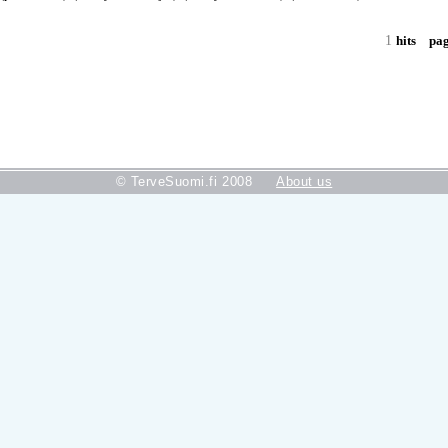
1
hits
pa
© TerveSuomi.fi 2008
About us