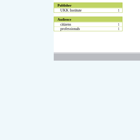
Publisher
UKK Institute
1
Audience
citizens
1
professionals
1