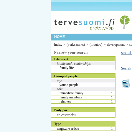
HOME
Index
(verksamhet)
(muutos)
development
s
Narrow your search
socia
Life event
family and relationships
family life
1
Search 
Group of people
age
young people
1
role
immediate family
1
family members
1
relatives
1
Body part
no categories
Type
magazine article
1