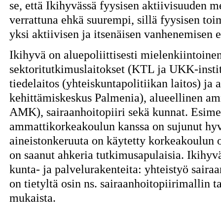
se, että Ikihyvässä fyysisen aktiivisuuden m
verrattuna ehkä suurempi, sillä fyysisen to
yksi aktiivisen ja itsenäisen vanhenemisen e
Ikihyvä on aluepoliittisesti mielenkiintoine
sektoritutkimuslaitokset (KTL ja UKK-instit
tiedelaitos (yhteiskuntapolitiikan laitos) ja
kehittämiskeskus Palmenia), alueellinen a
AMK), sairaanhoitopiiri sekä kunnat. Esime
ammattikorkeakoulun kanssa on sujunut hyv
aineistonkeruuta on käytetty korkeakoulun 
on saanut ahkeria tutkimusapulaisia. Ikihyv
kunta- ja palvelurakenteita: yhteistyö sairaa
on tietyltä osin ns. sairaanhoitopiirimallin
mukaista.