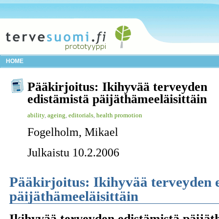
HOME
Pääkirjoitus: Ikihyvää terveyden
edistämistä päijäthämeeläisittäin
ability
,
ageing
,
editorials
,
health promotion
Fogelholm, Mikael
Julkaistu 10.2.2006
Pääkirjoitus: Ikihyvää terveyden 
päijäthämeeläisittäin
Ikihyvää terveyden edistämistä päijät