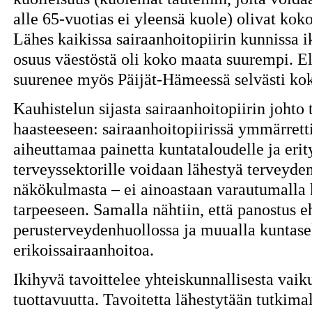
alle 65-vuotias ei yleensä kuole) olivat ko
Lähes kaikissa sairaanhoitopiirin kunnissa 
osuus väestöstä oli koko maata suurempi. El
suurenee myös Päijät-Hämeessä selvästi k
Kauhistelun sijasta sairaanhoitopiirin johto t
haasteeseen: sairaanhoitopiirissä ymmärrett
aiheuttamaa painetta kuntataloudelle ja erityi
terveyssektorille voidaan lähestyä terveyde
näkökulmasta – ei ainoastaan varautumalla
tarpeeseen. Samalla nähtiin, että panostus 
perusterveydenhuollossa ja muualla kuntase
erikoissairaanhoitoa.
Ikihyvä tavoittelee yhteiskunnallisesta vaiku
tuottavuutta. Tavoitetta lähestytään tutkim