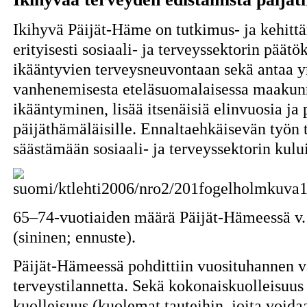
Ikihyvä Päijät-Häme on tutkimus- ja kehittä
erityisesti sosiaali- ja terveyssektorin päät
ikääntyvien terveysneuvontaan sekä antaa 
vanhenemisesta eteläsuomalaisessa maakunn
ikääntyminen, lisää itsenäisiä elinvuosia ja
päijäthämäläisille. Ennaltaehkäisevän työn 
säästämään sosiaali- ja terveyssektorin kului
65–74-vuotiaiden määrä Päijät-Hämeessä v.
(sininen; ennuste).
Päijät-Hämeessä pohdittiin vuosituhannen va
terveystilannetta. Sekä kokonaiskuolleisuus e
kuolleisuus (kuolemat tauteihin, joita voidaa