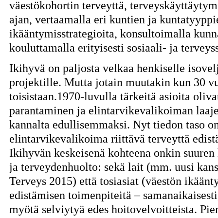
väestökohortin terveyttä, terveyskäyttäytym
ajan, vertaamalla eri kuntien ja kuntatyyppie
ikääntymisstrategioita, konsultoimalla kunna
kouluttamalla erityisesti sosiaali- ja terveys
Ikihyvä on paljosta velkaa henkiselle isovel
projektille. Mutta jotain muutakin kun 30 v
toisistaan.1970-luvulla tärkeitä asioita oliv
parantaminen ja elintarvikevalikoiman laa
kannalta edullisemmaksi. Nyt tiedon taso o
elintarvikevalikoima riittävä terveyttä edistä
Ikihyvän keskeisenä kohteena onkin suuren h
ja terveydenhuolto: sekä lait (mm. uusi kan
Terveys 2015) että tosiasiat (väestön ikään
edistämisen toimenpiteitä – samanaikaisesti
myötä selviytyä edes hoitovelvoitteista. Pi