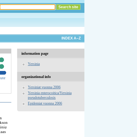
INDEX A–Z
information page
Yersinia
organizational info
tute
Yersiniat vuonna 2006
Yersinia enterocoitica/Yersinia
pseudotuberculosis
Epidemiat vuonna 2006
en
akson
inia
taas