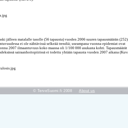
aski jälleen matalalle tasolle (56 tapausta) vuoden 2006 suuren tapausmäärän (252)
ntuvuudessa ei ole nähtävissä selkeää trendiä; useampana vuonna epidemiat ovat
Vuonna 2007 ilmaantuvuus koko maassa oli 1/100 000 asukasta kohti. Tapausmäärät
hdeksässä sairaanhoitopiirissä ei todettu yhtään tapausta vuoden 2007 aikana (Kuva
© TerveSuomi.fi 2008
About us