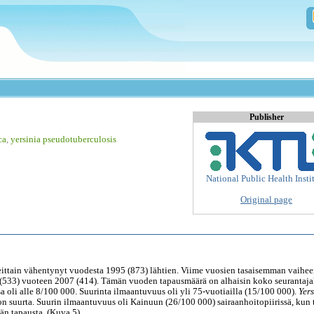
Publisher
ca
,
yersinia pseudotuberculosis
National Public Health Insti
Original page
eittain vähentynyt vuodesta 1995 (873) lähtien. Viime vuosien tasaisemman vaihe
 (533) vuoteen 2007 (414). Tämän vuoden tapausmäärä on alhaisin koko seurantaj
oli alle 8/100 000. Suurinta ilmaantuvuus oli yli 75-vuotiailla (15/100 000).
Yers
on suurta. Suurin ilmaantuvuus oli Kainuun (26/100 000) sairaanhoitopiirissä, kun 
än tapausta. (Kuva 5).