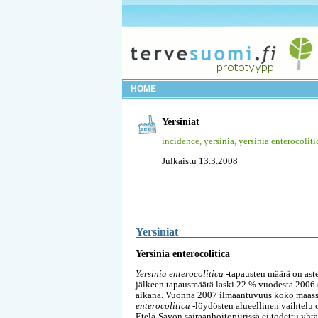
HOME
Yersiniat
incidence
,
yersinia
,
yersinia enterocoliti
Julkaistu 13.3.2008
Yersiniat
Yersinia enterocolitica
Yersinia enterocolitica
-tapausten määrä on ast
jälkeen tapausmäärä laski 22 % vuodesta 2006
aikana. Vuonna 2007 ilmaantuvuus koko maassa 
enterocolitica
-löydösten alueellinen vaihtelu 
Etelä-Savon sairaanhoitopiirissä ei todettu yhtä