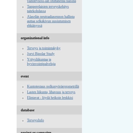
vaihdevuosi-iän ohittaneilla naisilla
Tamperelaisten terveyskehitys
taitekohdassa
Alaselän neutraaliasennon hallinta
auttaa selkäkivun uusiutumisen
ehkäisyssä
organizational info
Terveys ja toimintakyky
Jorvi Bipolar Study
Yritysliikuntaa ja
hyvinvointipalveluja
event
Kuntotestaus polkupyöräergometrillä
Lasten liikunta, lihavuus ja terveys
Elintavat - löydä heikoin lenkkisi
database
TerveysInfo
project or campaign