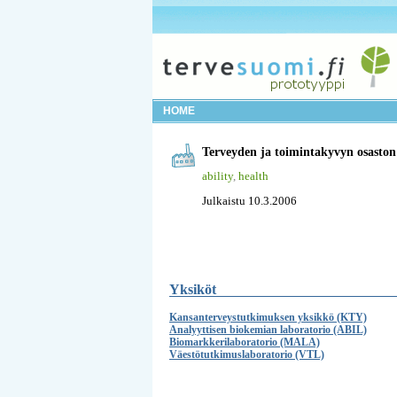
HOME
Terveyden ja toimintakyvyn osaston
ability
,
health
Julkaistu 10.3.2006
Yksiköt
Kansanterveystutkimuksen yksikkö (KTY)
Analyyttisen biokemian laboratorio (ABIL)
Biomarkkerilaboratorio (MALA)
Väestötutkimuslaboratorio (VTL)