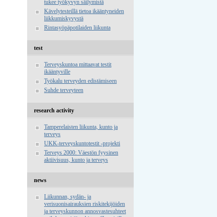
tukee työkyvyn säilymistä
Kävelytesteillä tietoa ikääntyneiden
liikkumiskyvystä
Rintasyöpäpotilaiden liikunta
test
Terveyskuntoa mittaavat testit
ikääntyville
Työkalu terveyden edistämiseen
Suhde terveyteen
research activity
Tamperelaisten liikunta, kunto ja
terveys
UKK-terveyskuntotestit -projekti
Terveys 2000: Väestön fyysinen
aktiivisuus, kunto ja terveys
news
Liikunnan, sydän- ja
verisuonisairauksien riskitekijöiden
ja terveyskunnon annosvastesuhteet