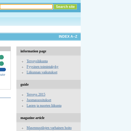
INDEX A–Z
information page
Terveysliikunta
Fyysinen toimintakyky
Liikunnan vaikutukset
tute
guide
Terveys 2015
Juomasuositukset
Lasten ja nuorten liikunta
magazine article
Masennustilojen varhainen hoito