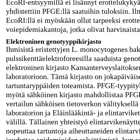
EcoRI-entsyymillä ei lisännyt erottelukykyä
yhdistettiin PFGE:llä saatuihin tuloksiin. I
EcoRI:llä ei myöskään ollut tarpeeksi erott
voiepidemiakantoja, jotka olivat harvinaista
Elektroninen genotyyppikirjasto
Ihmisistä eristettyjen L. monocytogenes bak
pulssikenttäelektroforeesilla saaduista genot
elektroninen kirjasto Kansanterveyslaitokse
laboratorioon. Tämä kirjasto on jokapäiväis
tartuntaryppäiden toteamista. PFGE-tyypi
myötä sähköinen kirjasto mahdollistaa PFGE
vertailun sähköisen tietoverkon välityksell
laboratorion ja Eläinlääkintä- ja elintarvi
välillä. Tällainen yhteistyö elintarvikenäyt
nopeuttaa tartuntoja aiheuttaneiden elintarv
jouduttaa epidemioiden selvittämistä, kun sa