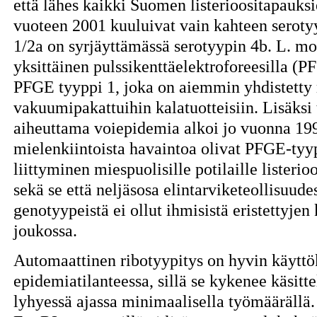
että lähes kaikki Suomen listerioositapauksi
vuoteen 2001 kuuluivat vain kahteen serotyy
1/2a on syrjäyttämässä serotyypin 4b. L. m
yksittäinen pulssikenttäelektroforeesilla (P
PFGE tyyppi 1, joka on aiemmin yhdistett
vakuumipakattuihin kalatuotteisiin. Lisäksi t
aiheuttama voiepidemia alkoi jo vuonna 19
mielenkiintoista havaintoa olivat PFGE-tyypi
liittyminen miespuolisille potilaille listerio
sekä se että neljäsosa elintarviketeollisuude
genotyypeistä ei ollut ihmisistä eristettyje
joukossa.
Automaattinen ribotyypitys on hyvin käytt
epidemiatilanteessa, sillä se kykenee käsit
lyhyessä ajassa minimaalisella työmäärällä.