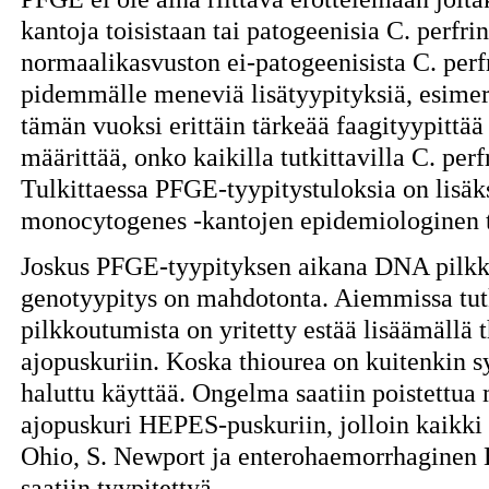
kantoja toisistaan tai patogeenisia C. perfri
normaalikasvuston ei-patogeenisista C. perf
pidemmälle meneviä lisätyypityksiä, esimer
tämän vuoksi erittäin tärkeää faagityypittää 
määrittää, onko kaikilla tutkittavilla C. per
Tulkittaessa PFGE-tyypitystuloksia on lisäksi
monocytogenes -kantojen epidemiologinen t
Joskus PFGE-tyypityksen aikana DNA pilkk
genotyypitys on mahdotonta. Aiemmissa tu
pilkkoutumista on yritetty estää lisäämällä 
ajopuskuriin. Koska thiourea on kuitenkin sy
haluttu käyttää. Ongelma saatiin poistettua 
ajopuskuri HEPES-puskuriin, jolloin kaikki
Ohio, S. Newport ja enterohaemorrhaginen 
saatiin tyypitettyä.