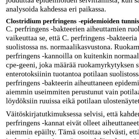
analysoida kahdessa eri paikassa.
Clostridium perfringens -epidemioiden tunni
C. perfringens -bakteerien aiheuttamien ru
vaikeuttaa se, että C. perfringens -bakteeria
suolistossa ns. normaalikasvustona. Ruokam
perfringens -kannoilla on kuitenkin normaa
cpe-geeni, joka määrää ruokamyrkytyksen su
enterotoksiinin tuotantoa potilaan suolisto
perfringens -bakteerin aiheuttaneen epidemi
aiemmin useimmiten perustunut vain potilaan 
löydöksiin ruuissa eikä potilaan ulostenäytet
Väitöskirjatutkimuksessa selvisi, että kah
perfringens -kannat eivät olleet aiheuttanee
aiemmin epäilty. Tämä osoittaa selvästi, että