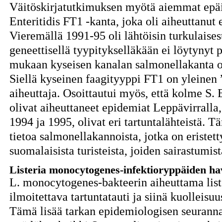
Väitöskirjatutkimuksen myötä aiemmat epäil
Enteritidis FT1 -kanta, joka oli aiheuttanut
Vieremällä 1991-95 oli lähtöisin turkulaises
geneettisellä tyypitykselläkään ei löytynyt p
mukaan kyseisen kanalan salmonellakanta oli
Siellä kyseinen faagityyppi FT1 on yleine
aiheuttaja. Osoittautui myös, että kolme S. 
olivat aiheuttaneet epidemiat Leppävirralla
1994 ja 1995, olivat eri tartuntalähteistä. T
tietoa salmonellakannoista, jotka on eristet
suomalaisista turisteista, joiden sairastum
Listeria monocytogenes-infektioryppäiden ha
L. monocytogenes-bakteerin aiheuttama liste
ilmoitettava tartuntatauti ja siinä kuolleisu
Tämä lisää tarkan epidemiologisen seurannan