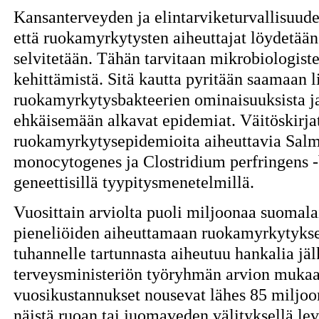
Kansanterveyden ja elintarviketurvallisuuden
että ruokamyrkytysten aiheuttajat löydetään j
selvitetään. Tähän tarvitaan mikrobiologis
kehittämistä. Sitä kautta pyritään saamaan l
ruokamyrkytysbakteerien ominaisuuksista ja
ehkäisemään alkavat epidemiat. Väitöskirjat
ruokamyrkytysepidemioita aiheuttavia Salmo
monocytogenes ja Clostridium perfringens -b
geneettisillä tyypitysmenetelmillä.
Vuosittain arviolta puoli miljoonaa suomalai
pieneliöiden aiheuttamaan ruokamyrkytykseen
tuhannelle tartunnasta aiheutuu hankalia jälk
terveysministeriön työryhmän arvion mukaan
vuosikustannukset nousevat lähes 85 miljoon
näistä ruoan tai juomaveden välityksellä le