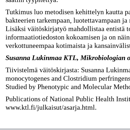
Tutkimus luo metodisen kehittelyn kautta 
bakteerien tarkempaan, luotettavampaan ja
Lisäksi väitöskirjatyö mahdollistaa entist
informaatiotiedoston kokoamisen ja on näin 
verkottuneempaa kotimaista ja kansainvälist
Susanna Lukinmaa KTL, Mikrobiologian os
Tiivistelmä väitöskirjasta: Susanna Lukinma
monocytogenes and Clostridium perfringens
Studied by Phenotypic and Molecular Meth
Publications of National Public Health Inst
www.ktl.fi/julkaisut/asarja.html.