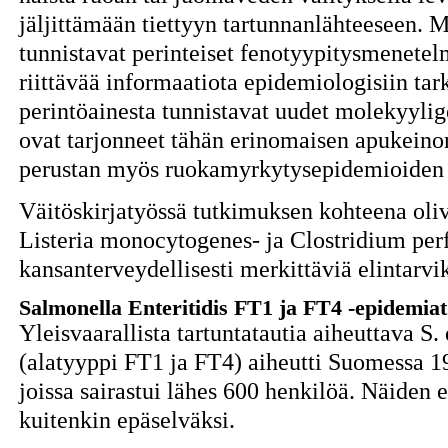
jäljittämään tiettyyn tartunnanlähteeseen. 
tunnistavat perinteiset fenotyypitysmenetel
riittävää informaatiota epidemiologisiin tar
perintöainesta tunnistavat uudet molekyyli
ovat tarjonneet tähän erinomaisen apukeino
perustan myös ruokamyrkytysepidemioiden t
Väitöskirjatyössä tutkimuksen kohteena oliv
Listeria monocytogenes- ja Clostridium perf
kansanterveydellisesti merkittäviä elintarvik
Salmonella Enteritidis FT1 ja FT4 -epidemiat
Yleisvaarallista tartuntatautia aiheuttava S.
(alatyyppi FT1 ja FT4) aiheutti Suomessa 1
joissa sairastui lähes 600 henkilöä. Näiden 
kuitenkin epäselväksi.