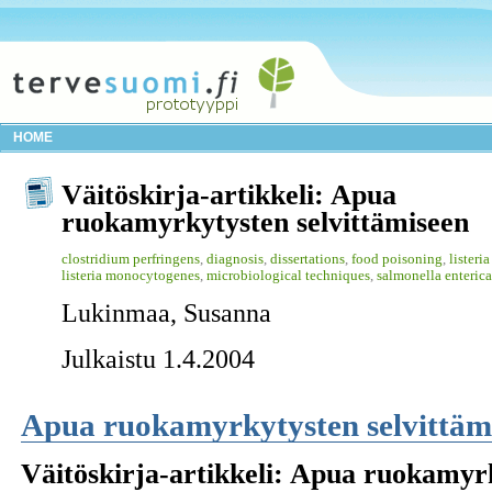
HOME
Väitöskirja-artikkeli: Apua
ruokamyrkytysten selvittämiseen
clostridium perfringens
,
diagnosis
,
dissertations
,
food poisoning
,
listeri
listeria monocytogenes
,
microbiological techniques
,
salmonella enterica
Lukinmaa, Susanna
Julkaistu 1.4.2004
Apua ruokamyrkytysten selvittäm
Väitöskirja-artikkeli: Apua ruokamyrk