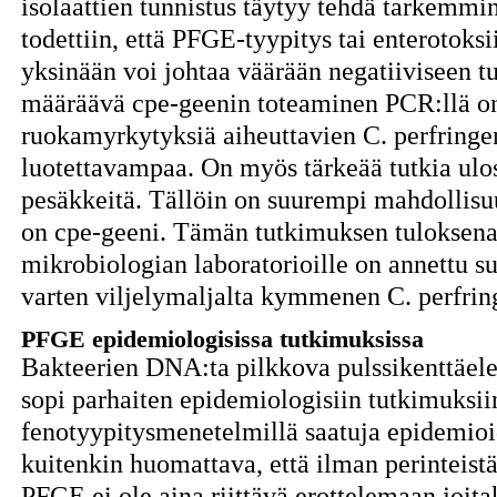
isolaattien tunnistus täytyy tehdä tarkemmin 
todettiin, että PFGE-tyypitys tai enterotoks
yksinään voi johtaa väärään negatiiviseen tu
määräävä cpe-geenin toteaminen PCR:llä on 
ruokamyrkytyksiä aiheuttavien C. perfringen
luotettavampaa. On myös tärkeää tutkia ulo
pesäkkeitä. Tällöin on suurempi mahdollisuus
on cpe-geeni. Tämän tutkimuksen tuloksena
mikrobiologian laboratorioille on annettu s
varten viljelymaljalta kymmenen C. perfrin
PFGE epidemiologisissa tutkimuksissa
Bakteerien DNA:ta pilkkova pulssikenttäel
sopi parhaiten epidemiologisiin tutkimuksiin
fenotyypitysmenetelmillä saatuja epidemioid
kuitenkin huomattava, että ilman perinteistä
PFGE ei ole aina riittävä erottelemaan joita