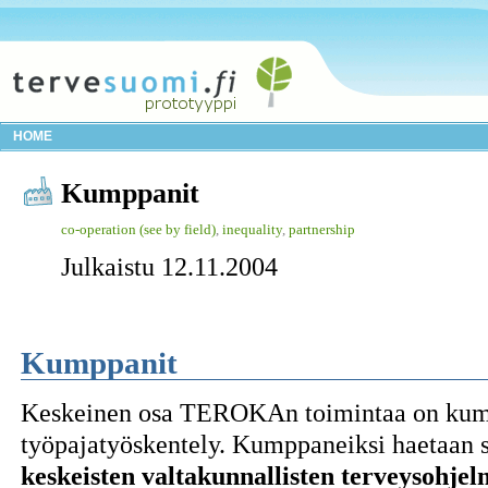
HOME
Kumppanit
co-operation (see by field)
,
inequality
,
partnership
Julkaistu 12.11.2004
Kumppanit
Keskeinen osa TEROKAn toimintaa on kum
työpajatyöskentely. Kumppaneiksi haetaan
keskeisten valtakunnallisten terveysohjel