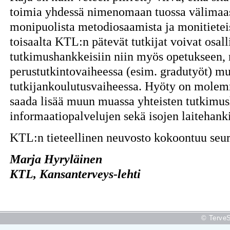
toimia yhdessä nimenomaan tuossa välimaast
monipuolista metodiosaamista ja monitietei
toisaalta KTL:n pätevät tutkijat voivat osalli
tutkimushankkeisiin niin myös opetukseen, 
perustutkintovaiheessa (esim. gradutyöt) mu
tutkijankoulutusvaiheessa. Hyöty on molem
saada lisää muun muassa yhteisten tutkimus
informaatiopalvelujen sekä isojen laitehanki
KTL:n tieteellinen neuvosto kokoontuu seu
Marja Hyryläinen
KTL, Kansanterveys-lehti
© TerveS