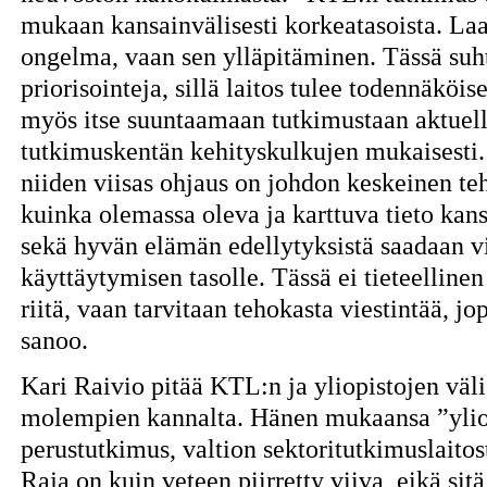
mukaan kansainvälisesti korkeatasoista. Laa
ongelma, vaan sen ylläpitäminen. Tässä suh
priorisointeja, sillä laitos tulee todennäköis
myös itse suuntaamaan tutkimustaan aktuell
tutkimuskentän kehityskulkujen mukaisesti. K
niiden viisas ohjaus on johdon keskeinen te
kuinka olemassa oleva ja karttuva tieto kans
sekä hyvän elämän edellytyksistä saadaan v
käyttäytymisen tasolle. Tässä ei tieteellin
riitä, vaan tarvitaan tehokasta viestintää, 
sanoo.
Kari Raivio pitää KTL:n ja yliopistojen väli
molempien kannalta. Hänen mukaansa ”ylio
perustutkimus, valtion sektoritutkimuslaitos
Raja on kuin veteen piirretty viiva, eikä sitä