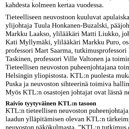
kahdesta kolmeen kertaa vuodessa.
Tieteelliseen neuvostoon kuuluvat apulaiska
ylijohtaja Tuula Honkanen-Buzalski, pääjoh
Markku Laakso, ylilääkäri Matti Liukko, joh
Kati Myllymäki, ylilääkäri Markku Puro, os
professori Mart Saarma, tutkimusprofessori 
Taskinen, professori Ville Valtonen ja toi
Tieteellisen neuvoston puheenjohtajana toim
Helsingin yliopistosta. KTL:n puolesta muk
Puska ja neuvoston sihteerinä toimiva halli
Myös KTL:n osastojen johtajat ovat läsnä n
Raivio tyytyväinen KTL:n tasoon
KTL:n tieteellisen neuvoston puheenjohtaja,
laadun ylläpitämisen olevan KTL:n tärkeimpi
neuvoston näkökulmasta. ”KTL:n tutkimus on