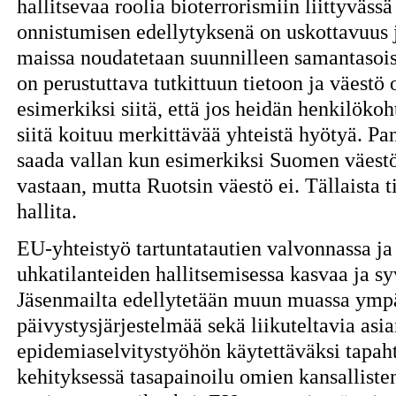
hallitsevaa roolia bioterrorismiin liittyväss
onnistumisen edellytyksenä on uskottavuus j
maissa noudatetaan suunnilleen samantasois
on perustuttava tutkittuun tietoon ja väestö
esimerkiksi siitä, että jos heidän henkilökoh
siitä koituu merkittävää yhteistä hyötyä. P
saada vallan kun esimerkiksi Suomen väestö 
vastaan, mutta Ruotsin väestö ei. Tällaista t
hallita.
EU-yhteistyö tartuntatautien valvonnassa ja 
uhkatilanteiden hallitsemisessa kasvaa ja s
Jäsenmailta edellytetään muun muassa ympä
päivystysjärjestelmää sekä liikuteltavia asia
epidemiaselvitystyöhön käytettäväksi tapah
kehityksessä tasapainoilu omien kansallisten