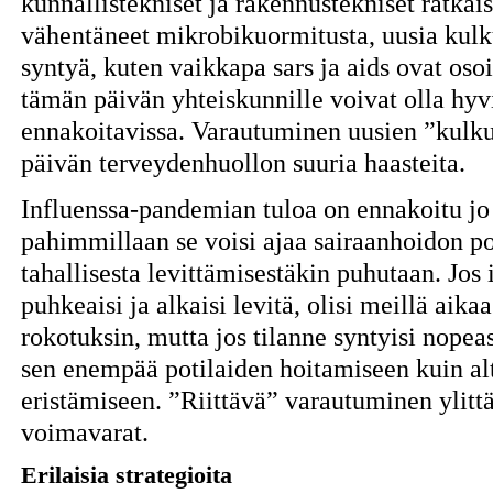
kunnallistekniset ja rakennustekniset ratkai
vähentäneet mikrobikuormitusta, uusia kulku
syntyä, kuten vaikkapa sars ja aids ovat oso
tämän päivän yhteiskunnille voivat olla hyvi
ennakoitavissa. Varautuminen uusien ”kulk
päivän terveydenhuollon suuria haasteita.
Influenssa-pandemian tuloa on ennakoitu jo
pahimmillaan se voisi ajaa sairaanhoidon po
tahallisesta levittämisestäkin puhutaan. Jos
puhkeaisi ja alkaisi levitä, olisi meillä aik
rokotuksin, mutta jos tilanne syntyisi nopeasti
sen enempää potilaiden hoitamiseen kuin al
eristämiseen. ”Riittävä” varautuminen ylittä
voimavarat.
Erilaisia strategioita