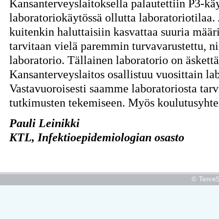
Kansanterveyslaitoksella palautettiin P3-kä
laboratoriokäytössä ollutta laboratoriotilaa.
kuitenkin haluttaisiin kasvattaa suuria määr
tarvitaan vielä paremmin turvavarustettu, n
laboratorio. Tällainen laboratorio on äsket
Kansanterveyslaitos osallistuu vuosittain la
Vastavuoroisesti saamme laboratoriosta tarvi
tutkimusten tekemiseen. Myös koulutusyhteis
Pauli Leinikki
KTL, Infektioepidemiologian osasto
© TerveS