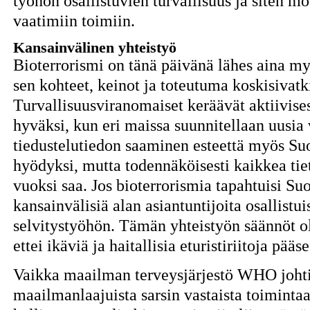
työhön osallistuvien turvallisuus ja siten mo
vaatimiin toimiin.
Kansainvälinen yhteistyö
Bioterrorismi on tänä päivänä lähes aina my
sen kohteet, keinot ja toteutuma koskisivatk
Turvallisuusviranomaiset keräävät aktiivisest
hyväksi, kun eri maissa suunnitellaan uusi
tiedustelutiedon saaminen esteettä myös Su
hyödyksi, mutta todennäköisesti kaikkea t
vuoksi saa. Jos bioterrorismia tapahtuisi Su
kansainvälisiä alan asiantuntijoita osallistu
selvitystyöhön. Tämän yhteistyön säännöt ol
ettei ikäviä ja haitallisia eturistiriitoja pää
Vaikka maailman terveysjärjestö WHO johti
maailmanlaajuista sarsin vastaista toimintaa