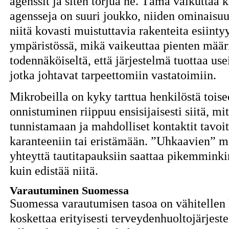
agenssit ja siten torjua ne. Tämä vaikuttaa 
agensseja on suuri joukko, niiden ominaisuu
niitä kovasti muistuttavia rakenteita esiint
ympäristössä, mikä vaikeuttaa pienten määr
todennäköiseltä, että järjestelmä tuottaa use
jotka johtavat tarpeettomiin vastatoimiin.
Mikrobeilla on kyky tarttua henkilöstä toise
onnistuminen riippuu ensisijaisesti siitä, m
tunnistamaan ja mahdolliset kontaktit tavo
karanteeniin tai eristämään. ”Uhkaavien” 
yhteyttä tautitapauksiin saattaa pikemminkin
kuin edistää niitä.
Varautuminen Suomessa
Suomessa varautumisen tasoa on vähitellen 
koskettaa erityisesti terveydenhuoltojärjest