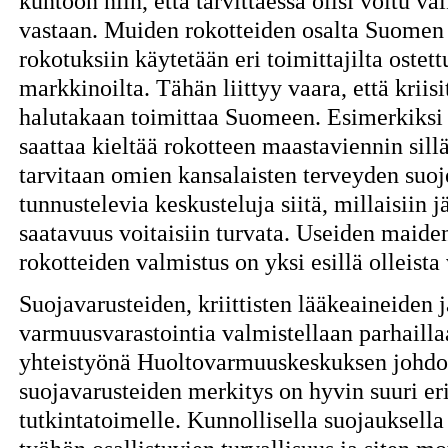
kuntoon niin, että tarvittaessa olisi voitu v
vastaan. Muiden rokotteiden osalta Suomen
rokotuksiin käytetään eri toimittajilta ostett
markkinoilta. Tähän liittyy vaara, että kriisi
halutakaan toimittaa Suomeen. Esimerkiksi 
saattaa kieltää rokotteen maastaviennin sillä
tarvitaan omien kansalaisten terveyden suo
tunnustelevia keskusteluja siitä, millaisiin j
saatavuus voitaisiin turvata. Useiden maid
rokotteiden valmistus on yksi esillä olleista
Suojavarusteiden, kriittisten lääkeaineiden
varmuusvarastointia valmistellaan parhailla
yhteistyönä Huoltovarmuuskeskuksen johdoll
suojavarusteiden merkitys on hyvin suuri erit
tutkintatoimelle. Kunnollisella suojauksella