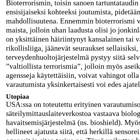
Bioterrorismin, toisin sanoen tartuntataudin
ensisijaiseksi kohteeksi joutumista, pidetä
mahdollisuutena. Ennemmin bioterrorismi vo
maista, jolloin uhan laadusta olisi jo jonkin
on yksittäinen häiriintynyt kansalainen tai
rikollisliiga, jäänevät seuraukset sellaisiksi,
terveydenhuoltojärjestelmä pystyy siitä sel
”valtiollista terrorismia”, jolloin myös aseik
agensseja käytettäisiin, voivat vahingot olla 
varautumista yksinkertaisesti voi edes ajatel
Utopiaa
USA:ssa on toteutettu erityinen varautumis
säteilymittauslaiteverkostoa vastaava biolo
havaitsemisjärjestelmä (ns. bioshield). Myö
hellineet ajatusta siitä, että herkillä sensore