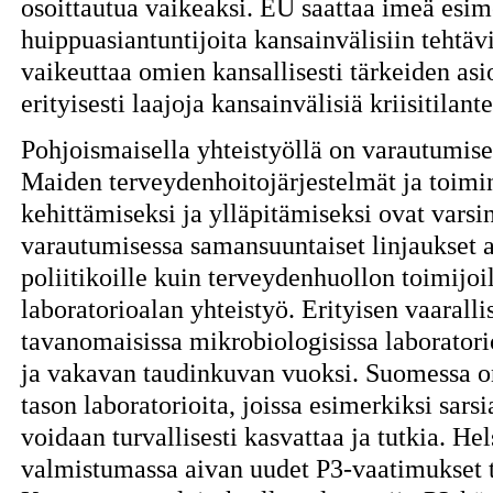
osoittautua vaikeaksi. EU saattaa imeä esi
huippuasiantuntijoita kansainvälisiin tehtäv
vaikeuttaa omien kansallisesti tärkeiden as
erityisesti laajoja kansainvälisiä kriisitilante
Pohjoismaisella yhteistyöllä on varautumis
Maiden terveydenhoitojärjestelmät ja toimi
kehittämiseksi ja ylläpitämiseksi ovat varsi
varautumisessa samansuuntaiset linjaukset a
poliitikoille kuin terveydenhuollon toimijoi
laboratorioalan yhteistyö. Erityisen vaaralli
tavanomaisissa mikrobiologisissa laboratori
ja vakavan taudinkuvan vuoksi. Suomessa on
tason laboratorioita, joissa esimerkiksi sars
voidaan turvallisesti kasvattaa ja tutkia. He
valmistumassa aivan uudet P3-vaatimukset t