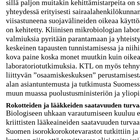
sillä paljon muitakin kehittämistarpeita on 
yhteydessä erityisesti sairaalahenkilökunnan
viisastuneena suojavälineiden oikeaa käyttöä
on kehitetty. Kliinisen mikrobiologian labor
valmiuksia pyritään parantamaan ja yhteist
keskeinen tapausten tunnistamisessa ja niihin
kova paine koska monet muutkin kuin oikeast
laboratoriotutkimuksia. KTL on myös tehnyt
liittyvän ”osaamiskeskuksen” perustamisesta
alan asiantuntemusta ja tutkimusta Suomessa 
muun muassa puolustusministeriön ja yliopi
Rokotteiden ja lääkkeiden saatavuuden turv
Biologiseen uhkaan varautumiseen kuuluu e
kriittisten lääkeaineiden saatavuuden turvaa
Suomen isorokkorokotevarastot tutkittiin ja 