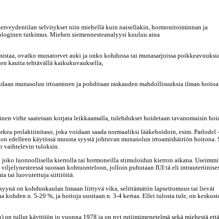
terveydentilan selvitykset niin miehellä kuin naisellakin, hormonitoiminnan ja
loginen tutkimus. Miehen siemennesteanalyysi kuuluu aina
istaa, ovatko munatorvet auki ja onko kohdussa tai munasarjoissa poikkeavuuksia
n kautta tehtävällä kaikukuvauksella,
ioidaan munasolun irtoaminen ja pohditaan raskauden mahdollisuuksia ilman hoitoa 
nen virhe saatetaan korjata leikkaamalla, tulehdukset hoidetaan tavanomaisin hoi
rkea prolaktiinitaso, joka voidaan saada normaaliksi lääkehoidoin, esim. Parlodel 
 on edelleen käytössä muusta syystä johtuvan munasolun irtoamishäiriön hoitona. 
n vaihtelevin tuloksin.
joko luonnollisella kierrolla tai hormoneilla stimuloidun kierron aikana. Useimmi
 viljelynesteessä suoraan kohtuonteloon, jolloin puhutaan IUI:tä eli intrauteriinise
 tai luovutettuja siittiöitä.
yynä on kohdunkaulan limaan liittyvä vika, selittämätön lapsettomuus tai lievät
aa kohden n. 5-20 %, ja hoitoja uusitaan n. 3-4 kertaa. Ellei tulosta tule, on keskust
io) on tullut käyttöön jo vuonna 1978 ja on nyt rutiimimenetelmä sekä miehestä ett