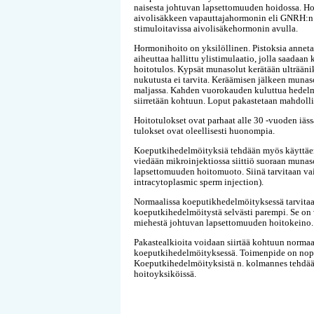
naisesta johtuvan lapsettomuuden hoidossa. Hoit
aivolisäkkeen vapauttajahormonin eli GNRH:n a
stimuloitavissa aivolisäkehormonin avulla.
Hormonihoito on yksilöllinen. Pistoksia anneta
aiheuttaa hallittu ylistimulaatio, jolla saadaa
hoitotulos. Kypsät munasolut kerätään ulträäni
nukutusta ei tarvita. Keräämisen jälkeen munaso
maljassa. Kahden vuorokauden kuluttua hedelmöi
siirretään kohtuun. Loput pakastetaan mahdollis
Hoitotulokset ovat parhaat alle 30 -vuoden iä
tulokset ovat oleellisesti huonompia.
Koeputkihedelmöityksiä tehdään myös käyttäen 
viedään mikroinjektiossa siittiö suoraan muna
lapsettomuuden hoitomuoto. Siinä tarvitaan vain
intracytoplasmic sperm injection).
Normaalissa koeputikhedelmöityksessä tarvitaan
koeputkihedelmöitystä selvästi parempi. Se on vä
miehestä johtuvan lapsettomuuden hoitokeino.
Pakastealkioita voidaan siirtää kohtuun normaa
koeputkihedelmöityksessä. Toimenpide on nopea 
Koeputkihedelmöityksistä n. kolmannes tehdään
hoitoyksiköissä.