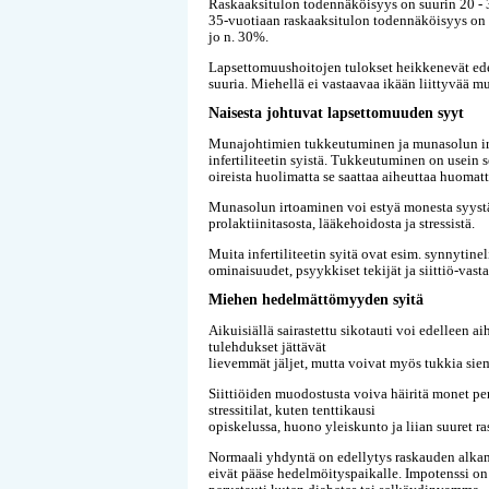
Raskaaksitulon todennäköisyys on suurin 20 - 3
35-vuotiaan raskaaksitulon todennäköisyys on 
jo n. 30%.
Lapsettomuushoitojen tulokset heikkenevät edel
suuria. Miehellä ei vastaavaa ikään liittyvää m
Naisesta johtuvat lapsettomuuden syyt
Munajohtimien tukkeutuminen ja munasolun irto
infertiliteetin syistä. Tukkeutuminen on usein
oireista huolimatta se saattaa aiheuttaa huomat
Munasolun irtoaminen voi estyä monesta syystä,
prolaktiinitasosta, lääkehoidosta ja stressistä.
Muita infertiliteetin syitä ovat esim. synnytin
ominaisuudet, psyykkiset tekijät ja siittiö-vasta
Miehen hedelmättömyyden syitä
Aikuisiällä sairastettu sikotauti voi edelleen
tulehdukset jättävät
lievemmät jäljet, mutta voivat myös tukkia sie
Siittiöiden muodostusta voiva häiritä monet per
stressitilat, kuten tenttikausi
opiskelussa, huono yleiskunto ja liian suuret r
Normaali yhdyntä on edellytys raskauden alkami
eivät pääse hedelmöityspaikalle. Impotenssi o