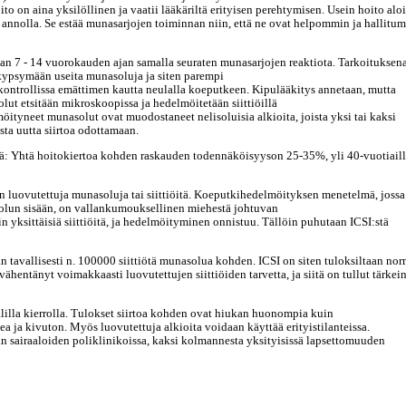
o on aina yksilöllinen ja vaatii lääkäriltä erityisen perehtymisen. Usein hoito alo
nnolla. Se estää munasarjojen toiminnan niin, että ne ovat helpommin ja hallitu
an 7 - 14 vuorokauden ajan samalla seuraten munasarjojen reaktiota. Tarkoituksen
n kypsymään useita munasoluja ja siten parempi
kontrollissa emättimen kautta neulalla koeputkeen. Kipulääkitys annetaan, mutta
lut etsitään mikroskoopissa ja hedelmöitetään siittiöillä
tyneet munasolut ovat muodostaneet nelisoluisia alkioita, joista yksi tai kaksi
ta uutta siirtoa odottamaan.
ssä: Yhtä hoitokiertoa kohden raskauden todennäköisyyson 25-35%, yli 40-vuotiail
luovutettuja munasoluja tai siittiöitä. Koeputkihedelmöityksen menetelmä, jossa
solun sisään, on vallankumouksellinen miehestä johtuvan
 yksittäisiä siittiöitä, ja hedelmöityminen onnistuu. Tällöin puhutaan ICSI:stä
 tavallisesti n. 100000 siittiötä munasolua kohden. ICSI on siten tuloksiltaan nor
hentänyt voimakkaasti luovutettujen siittiöiden tarvetta, ja siitä on tullut tärkei
lilla kierrolla. Tulokset siirtoa kohden ovat hiukan huonompia kuin
ja kivuton. Myös luovutettuja alkioita voidaan käyttää erityistilanteissa.
 sairaaloiden poliklinikoissa, kaksi kolmannesta yksityisissä lapsettomuuden