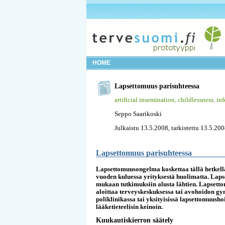
HOME
Lapsettomuus parisuhteessa
artificial insemination
,
childlessness
,
inf
Seppo Saarikoski
Julkaistu 13.5.2008, tarkistettu 13.5.20
Lapsettomuus parisuhteessa
Lapsettomuusongelma koskettaa tällä hetkellä 
vuoden kuluessa yrityksestä huolimatta. Lap
mukaan tutkimuksiin alusta lähtien. Lapsetto
aloittaa terveyskeskuksessa tai avohoidon gy
poliklinikassa tai yksityisissä lapsettomuush
lääketieteelisin keinoin.
Kuukautiskierron säätely