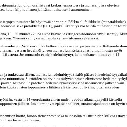
ahtumaketju, johon osallistuvat keskushermostossa ja munasarjoissa olevien
set, kuten kilpirauhanen ja lisämunuaiset sekä autonominen
sarjojen toimintaa kiihdyttävää hormonia: FSH:ta eli follikkelia (munarakkulaa)
 hormonia sekä prolaktiinia (PRL), jonka liikaeritys voi häiritä munasarjojen toimi
ikana, 10 - 20 munarakkulaa alkaa kasvaa ja estrogeenihormonieritys lisääntyy. Mu
n jälkeen. Yleensä vain yksi munasolu kypsyy irtoamiskykyiseksi.
keltarauhanen. Se alkaa erittää keltarauhashormonia, progesteronia. Keltarauhasho
 ottamaan vastaan hedelmöityneen munasolun. Keltarauhashormoni nostaa myös
 1,0 astetta. Jos munasolu ei ole hedelmöitynyt, keltarauhanen toimii vain 14
lun ja tunkeutuu siihen, munasolu hedelmöityy. Siittiöt pääsevät hedelmöityspaikal
ssa minuutissa. Siittiöiden on arvioitu säilyvän naisen elimistössä hedelmöitysky
-4 päivää. Munasolua pidetään hedelmöitymiskykyisenä irtoamisensa jälkeen vain 1
älein kuukautisten loppumisesta lähtien yli kierron puolivälin, jotta raskauden
myöhään, vasta n. 14 vuorokautta ennen uuden vuodon alkua. Lyhyellä kierrolla
oppumisen jälkeen. Jos kierrot ovat epäsäännölliset, irtoamisajankohtaa on hyvin 
rtoamisen häiriö, huono siemenneste sekä munasolun tai siittiöiden kulkua estävät
ohdussa tai munatorvessa.