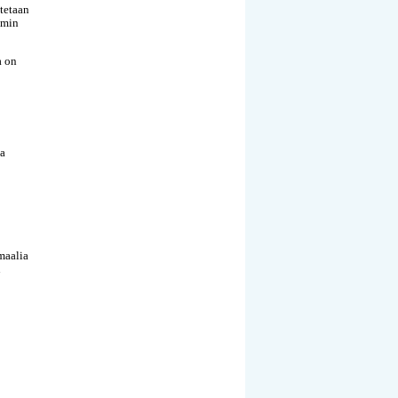
itetaan
mmin
a on
la
maalia
n