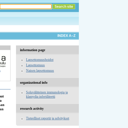
INDEX A–Z
information page
Lapsettomuushoidot
Lapsettomuus
Naisen lapsettomuus
a
organizational info
Soluvälitteinen immunologia ja
nut
klamydia infertiliteetti
aa
aan
research activity
lan
Tieteelliset raportit ja selvitykset