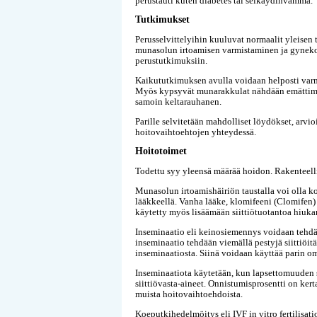
perustauti kuten diabetes tai selkäydinvamma.
Tutkimukset
Perusselvittelyihin kuuluvat normaalit yleisen 
munasolun irtoamisen varmistaminen ja gyneko
perustutkimuksiin.
Kaikututkimuksen avulla voidaan helposti varm
Myös kypsyvät munarakkulat nähdään emättime
samoin keltarauhanen.
Parille selvitetään mahdolliset löydökset, arv
hoitovaihtoehtojen yhteydessä.
Hoitotoimet
Todettu syy yleensä määrää hoidon. Rakenteelli
Munasolun irtoamishäiriön taustalla voi olla ko
lääkkeellä. Vanha lääke, klomifeeni (Clomifen)
käytetty myös lisäämään siittiötuotantoa hiuka
Inseminaatio eli keinosiemennys voidaan tehdä 
inseminaatio tehdään viemällä pestyjä siittiöitä
inseminaatiosta. Siinä voidaan käyttää parin omia
Inseminaatiota käytetään, kun lapsettomuuden s
siittiövasta-aineet. Onnistumisprosentti on kert
muista hoitovaihtoehdoista.
Koeputkihedelmöitys eli IVF in vitro fertilisat