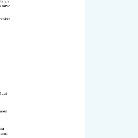
tä yli
 tarve
itenkin
 Muut
amoin
iöt
ttama,