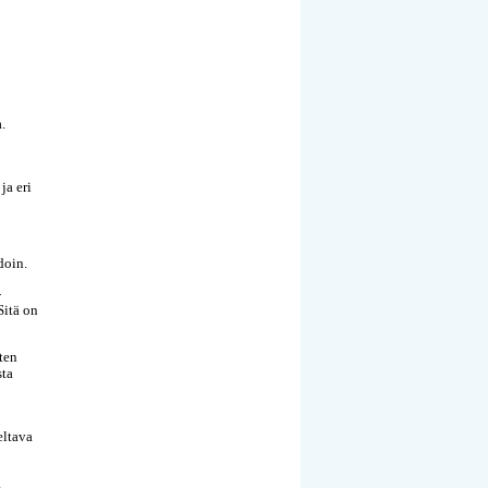
.
ja eri
doin.
-
Sitä on
ten
sta
eltava
ä