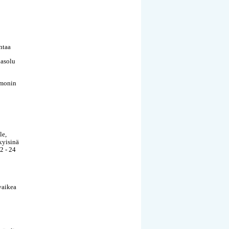
ntaa
nasolu
rmonin
le,
kyisinä
2 - 24
vaikea