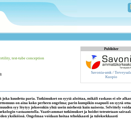
Publisher
ertility
,
test-tube conception
Savonia-amk / Terveysal
08
Kuopio
joka kuudetta paria. Tutkimukset on syytä aloittaa, mikäli raskaus ei ole alka
settomuus on aina koko perheen ongelma; parin kumpikin osapuoli on syytä ott
muuden syy löytyy jokseenkin yhtä usein miehestä kuin naisesta. Selvittely void
nekologin vastaanotolla. Vaativammat tutkimukset ja hoidot toteutetaan sairaa
oidon yksiköissä. Ongelmaa voidaan hoitaa tehokkaasti ja tuloksekkaasti