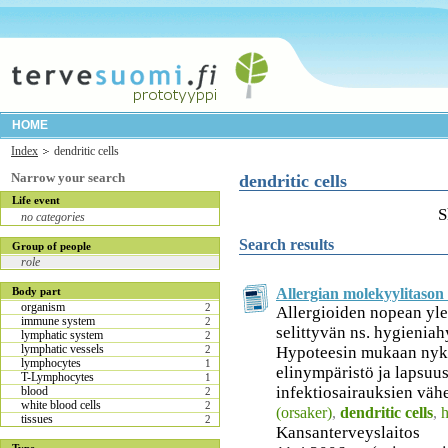
HOME
Index
dendritic cells
Narrow your search
dendritic cells
Life event
S
no categories
Search results
Group of people
role
Allergian molekyylitason
Body part
organism
2
Allergioiden nopean yle
immune system
2
selittyvän ns. hygieniah
lymphatic system
2
lymphatic vessels
Hypoteesin mukaan nyk
2
lymphocytes
1
elinympäristö ja lapsuu
T-Lymphocytes
1
infektiosairauksien väh
blood
2
white blood cells
2
(orsaker)
,
dendritic cells
,
h
tissues
2
Kansanterveyslaitos