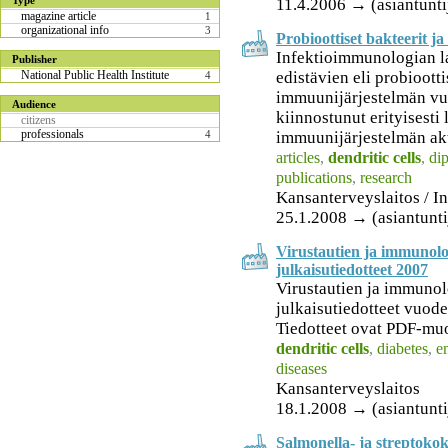
Type
11.4.2006 → (asiantunti
magazine article
1
organizational info
3
Probioottiset bakteerit j
Infektioimmunologian la
Publisher
edistävien eli probioott
National Public Health Institute
4
immuunijärjestelmän vu
Audience
kiinnostunut erityisesti
citizens
professionals
immuunijärjestelmän akt
4
articles
,
dendritic cells
,
di
publications
,
research
Kansanterveyslaitos / I
25.1.2008 → (asiantuntija
Virustautien ja immunolo
julkaisutiedotteet 2007
Virustautien ja immunol
julkaisutiedotteet vuode
Tiedotteet ovat PDF-mu
dendritic cells
,
diabetes
,
e
diseases
Kansanterveyslaitos
18.1.2008 → (asiantunti
Salmonella- ja streptokok