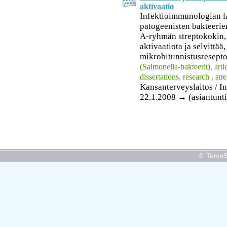
aktivaatio
Infektioimmunologian la
patogeenisten bakteerien
A-ryhmän streptokokin,
aktivaatiota ja selvittää
mikrobitunnistusreseptor
(Salmonella-bakteerit)
,
arti
dissertations
,
research
,
str
Kansanterveyslaitos / I
22.1.2008 → (asiantuntija
© TerveS