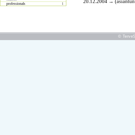
20.12.2004 → (asiantunt
professionals
1
© TerveS