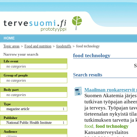
HOME
Topic areas
Food and nutrition
foodstuffs
food technology
Narrow your search
food technology
Life event
S
no categories
Search results
Group of people
no categories
Maailman ruokareservit r
Body part
Suomen Akatemia järjest
no categories
tutkivan työpajan aiheen
Type
ja terveys. Työpajan tavo
magazine article
1
tieteenalan nykyistä tila
Publisher
tutkimuksen tarvetta ja k
National Public Health Institute
1
food
,
food technology
Kansanterveyslaitos
Audience
citizens