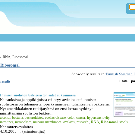
RNA, Ribosomal
Ribosomal
Show only results in:
Finnish
Swedish
1
results
hits
pa
Ihmisen suoliston bakteeriston salat aukeamassa
Katsauksissa ja oppikirjoissa esiintyy arvioita, että ihmisen
suolistossa on tuhannesta jopa kymmeneen tuhanteen eri bakteeria.
Nyt amerikkalainen tutkijaryhmä on ensi kertaa pyrkinyt
määrittämään suoliston baktee...
alcohol
,
bacteria
,
bacteroidetes
,
coeliac disease
,
colon cancer
,
hypersensitivity
,
intestines
,
metabolism
,
mucous membranes
,
oxalates
,
research
,
RNA, Ribosomal
,
stools
Kansanterveyslaitos
4.10.2005 → (asiantuntijat)