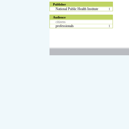
Publisher
National Public Health Institute
1
Audience
citizens
professionals
1