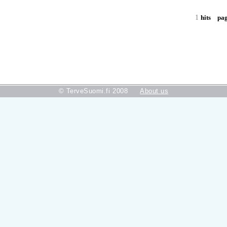
1
hits
pa
© TerveSuomi.fi 2008
About us