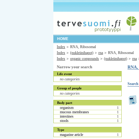
HOME
Index
RNA, Ribosomal
Index
(nukleiinihapot)
rna
RNA, Ribosomal
Index
organic compounds
(nukleiinihapot)
rna
Narrow your search
RNA, 
Life event
no categories
Search 
Group of people
no categories
Body part
organism
1
mucous membranes
1
intestines
1
stools
1
Type
magazine article
1