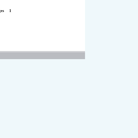
1
ges