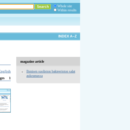
Whole site
Within results
INDEX A–Z
magazine article
English
Ihmisen suoliston bakteeriston salat
aukeamassa
1
ges