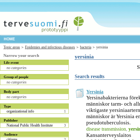
HOME
Topic areas
Epidemies and infectious diseases
bacteria
yersinia
Narrow your search
yersinia
Life event
S
no categories
Search results
Group of people
no categories
Yersinia
Body part
Yersinabakterierna före
no categories
människor tarm- och all
Type
viktigaste yersiniaarter
organizational info
1
människor är Yersinia en
Publisher
pseudotuberculosis.
National Public Health Institute
3
disease transmission
,
yersi
Kansanterveyslaitos
Audience
citizens
2