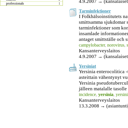
4.9.2007 → (kansalaiset
professionals
1
Tarminfektioner
I Folkhälsoinstitutets na
smittsamma sjukdomar s
tarminfektioner som kon
insamlade informationen
antaget smittställe och s
campylobacter
,
norovirus
,
Kansanterveyslaitos
4.9.2007 → (kansalaiset
Yersiniat
Yersinia enterocolitica 
asteittain vähentynyt vu
Yersinia pseudotubercul
jälleen matalalle tasolle
incidence
,
yersinia
,
yersini
Kansanterveyslaitos
13.3.2008 → (asiantunti