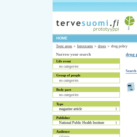
HOME
Topic areas
Intoxicants
drugs
drug policy
Narrow your search
drug 
Life event
no categories
Search 
Group of people
no categories
Body part
no categories
Type
magazine article
1
Publisher
National Public Health Institute
1
Audience
citizens