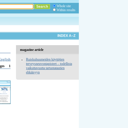
Whole site
Within results
INDEX A–Z
magazine article
English
Ruiskuhuumeiden käyttäjien
terveysneuvontapisteet – todellista
1
ges
vaikuttavuutta tartuntatautien
ehkäisyyn