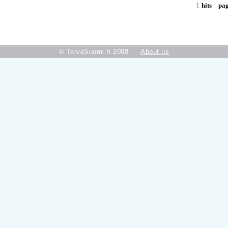
1
hits
pa
© TerveSuomi.fi 2008
About us