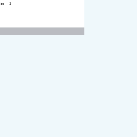
1
ges