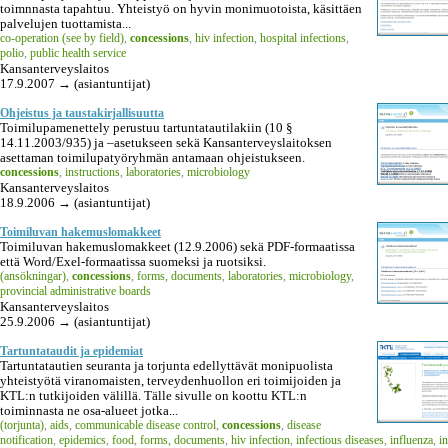
toimnnasta tapahtuu. Yhteistyö on hyvin monimuotoista, käsittäen
palvelujen tuottamista...
co-operation (see by field)
,
concessions
,
hiv infection
,
hospital infections
,
polio
,
public health service
Kansanterveyslaitos
17.9.2007 → (asiantuntijat)
Ohjeistus ja taustakirjallisuutta
Toimilupamenettely perustuu tartuntatautilakiin (10 §
14.11.2003/935) ja –asetukseen sekä Kansanterveyslaitoksen
asettaman toimilupatyöryhmän antamaan ohjeistukseen.
concessions
,
instructions
,
laboratories
,
microbiology
Kansanterveyslaitos
18.9.2006 → (asiantuntijat)
Toimiluvan hakemuslomakkeet
Toimiluvan hakemuslomakkeet (12.9.2006) sekä PDF-formaatissa
että Word/Exel-formaatissa suomeksi ja ruotsiksi.
(ansökningar)
,
concessions
,
forms, documents
,
laboratories
,
microbiology
,
provincial administrative boards
Kansanterveyslaitos
25.9.2006 → (asiantuntijat)
Tartuntataudit ja epidemiat
Tartuntatautien seuranta ja torjunta edellyttävät monipuolista
yhteistyötä viranomaisten, terveydenhuollon eri toimijoiden ja
KTL:n tutkijoiden välillä. Tälle sivulle on koottu KTL:n
toiminnasta ne osa-alueet jotka...
(torjunta)
,
aids
,
communicable disease control
,
concessions
,
disease
notification
,
epidemics
,
food
,
forms, documents
,
hiv infection
,
infectious diseases
,
influenza
,
i