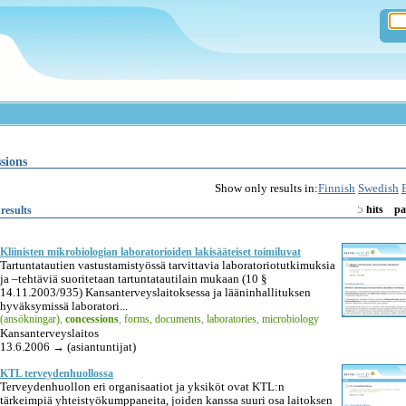
sions
Show only results in:
Finnish
Swedish
5
results
hits
pa
Kliinisten mikrobiologian laboratorioiden lakisääteiset toimiluvat
Tartuntatautien vastustamistyössä tarvittavia laboratoriotutkimuksia
ja –tehtäviä suoritetaan tartuntatautilain mukaan (10 §
14.11.2003/935) Kansanterveyslaitoksessa ja lääninhallituksen
hyväksymissä laboratori...
(ansökningar)
,
concessions
,
forms, documents
,
laboratories
,
microbiology
Kansanterveyslaitos
13.6.2006 → (asiantuntijat)
KTL terveydenhuollossa
Terveydenhuollon eri organisaatiot ja yksiköt ovat KTL:n
tärkeimpiä yhteistyökumppaneita, joiden kanssa suuri osa laitoksen