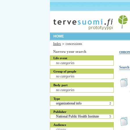
HOME
Index
concessions
Narrow your search
conces
Life event
no categories
Search 
Group of people
no categories
Body part
no categories
Type
organizational info
2
Publisher
National Public Health Institute
5
Audience
citizens