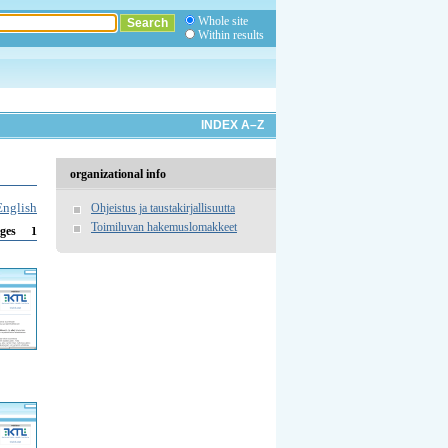
Whole site
Within results
INDEX A–Z
organizational info
English
Ohjeistus ja taustakirjallisuutta
Toimiluvan hakemuslomakkeet
1
ges