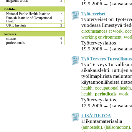
magazine article
2
19.9.2006 → (kansalais
Publisher
Työterveiset
National Public Health Institute
2
Finnish Institute of Occupational
Työterveiset on Työterv
Health
3
vuodessa ilmestyvä tied
UKK Institute
2
circumstances at work
,
occ
Audience
working environment
,
work
citizens
6
Työterveyslaitos
professionals
4
19.9.2006 → (kansalais
Työ Terveys Turvallisuus 
Työ Terveys Turvallisuu
aikakauslehti. Juttujen a
työilmapiiristä meluntor
käytännönläheistä tietoa
health
,
occupational health
health
,
periodicals
,
work
Työterveyslaitos
12.9.2006 → (kansalais
LISÄTIETOA
Liikuntamateriaalia
(annostelu)
,
(hälsomotion)