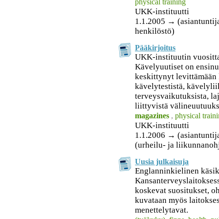
physical training
UKK-instituutti
1.1.2005 → (asiantuntijat
henkilöstö)
Pääkirjoitus
UKK-instituutin vuositta
Kävelyuutiset on ensinu
keskittynyt levittämään
kävelytestistä, kävelyli
terveysvaikutuksista, la
liittyvistä välineuutuuks
magazines
,
physical train
UKK-instituutti
1.1.2006 → (asiantuntijat)
(urheilu- ja liikunnanohj
Uusia julkaisuja
Englanninkielinen käsiki
Kansanterveyslaitoksess
koskevat suositukset, oh
kuvataan myös laitokses
menettelytavat.