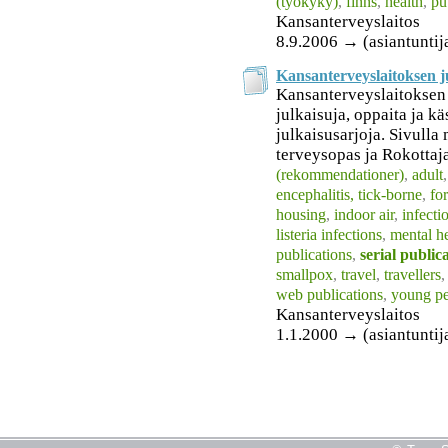
(työkyky)
,
finns
,
health
,
pu
Kansanterveyslaitos
8.9.2006 → (asiantuntij
Kansanterveyslaitoksen j
Kansanterveyslaitoksen 
julkaisuja, oppaita ja kä
julkaisusarjoja. Sivulla
terveysopas ja Rokottaja
(rekommendationer)
,
adult
encephalitis, tick-borne
,
fo
housing
,
indoor air
,
infecti
listeria infections
,
mental h
publications
,
serial public
smallpox
,
travel
,
travellers
web publications
,
young p
Kansanterveyslaitos
1.1.2000 → (asiantuntija