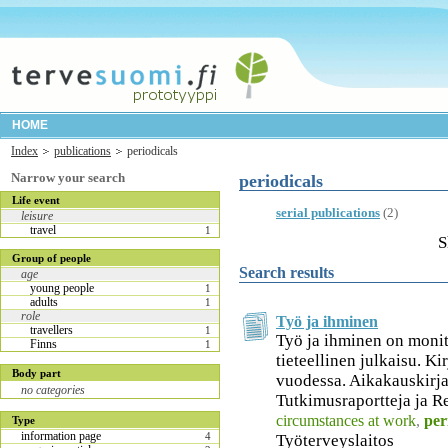
HOME
Index
publications
periodicals
Narrow your search
periodicals
Life event
serial publications
(2)
leisure
travel
1
S
Group of people
Search results
age
young people
1
adults
1
role
Työ ja ihminen
travellers
1
Työ ja ihminen on monit
Finns
1
tieteellinen julkaisu. Ki
Body part
vuodessa. Aikakauskirja
no categories
Tutkimusraportteja ja Re
circumstances at work
,
per
Type
information page
4
Työterveyslaitos