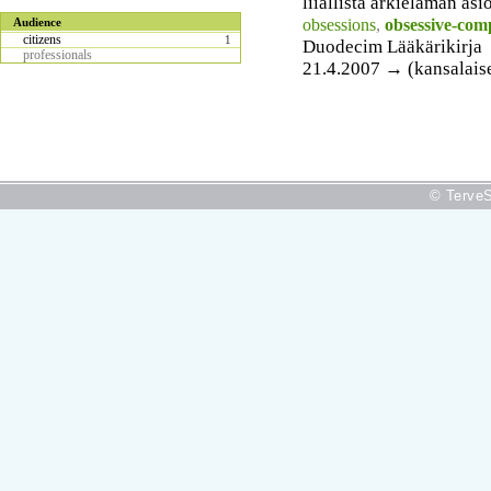
liiallista arkielämän asi
obsessions
,
obsessive-com
Audience
citizens
1
Duodecim Lääkärikirja
professionals
21.4.2007 → (kansalais
© TerveS