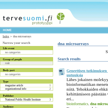
HOME
Index
dna microarrays
Narrow your search
dna microarrays
Life event
S
no categories
Search results
Group of people
role
Geneettisen tutkimuksen
Body part
no categories
uutuuksia
Lähes jokainen molekyyl
Type
bioinformatiikan menete
magazine article
1
niitä. Tehokkaiden ehkä
organizational info
2
kehittämiseen päästään 
Publisher
eri...
National Public Health Institute
3
bioinformatics
,
dna micro
Audience