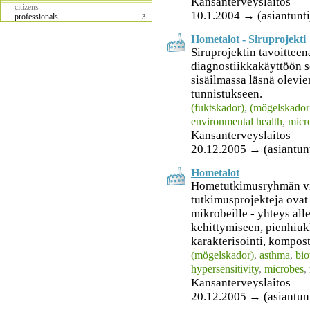
Kansanterveyslaitos
citizens
10.1.2004 → (asiantunti
professionals
3
Hometalot - Siruprojekti
Siruprojektin tavoitteen
diagnostiikkakäyttöön 
sisäilmassa läsnä olevie
tunnistukseen.
(fuktskador)
,
(mögelskador
environmental health
,
micr
Kansanterveyslaitos
20.12.2005 → (asiantunt
Hometalot
Hometutkimusryhmän vi
tutkimusprojekteja ovat
mikrobeille - yhteys all
kehittymiseen, pienhiuk
karakterisointi, komposto
(mögelskador)
,
asthma
,
bio
hypersensitivity
,
microbes
,
Kansanterveyslaitos
20.12.2005 → (asiantunt