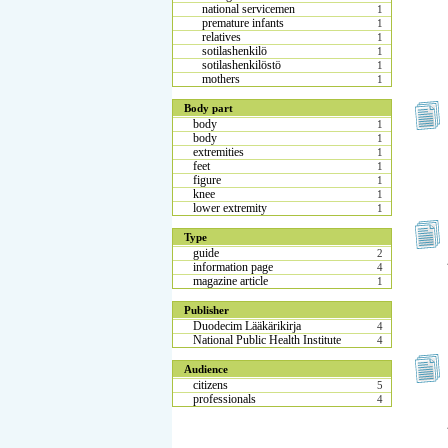
national servicemen
1
premature infants
1
relatives
1
sotilashenkilö
1
sotilashenkilöstö
1
mothers
1
Body part
body
1
body
1
extremities
1
feet
1
figure
1
knee
1
lower extremity
1
Type
guide
2
information page
4
magazine article
1
Publisher
Duodecim Lääkärikirja
4
National Public Health Institute
4
Audience
citizens
5
professionals
4