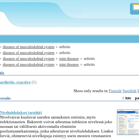
diseases of musculoskeletal system
arthritis
diseases of musculoskeletal system
arthritis
diseases of musculoskeletal system
joint diseases
arthritis
diseases of musculoskeletal system
joint diseases
arthritis
tis
arthritis, reactive
(1)
Show only results in:
Finnish
Swedish
8
results
hits
pa
Niveltulehdukset (artriitit)
Nivelvaivat kuuluvat useiden sairauksien oireisiin, myös
infektiotautien. Bakteerit voivat aiheuttaa infektion nivelessä joko
suoraan tai välillisesti aktivoimalla elimistön
puolustusmekanismeja, jotka aiheuttavat niveltulehduksen. Lisäksi
lieviä, ohimeneviä nivelkipuja esiintyy usein monien virustautien