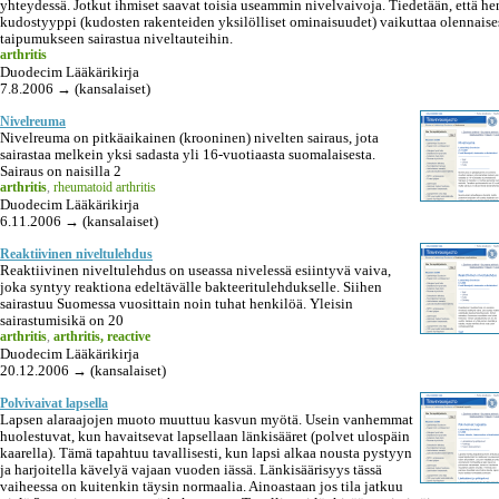
yhteydessä. Jotkut ihmiset saavat toisia useammin nivelvaivoja. Tiedetään, että h
kudostyyppi (kudosten rakenteiden yksilölliset ominaisuudet) vaikuttaa olennaise
taipumukseen sairastua niveltauteihin.
arthritis
Duodecim Lääkärikirja
7.8.2006 → (kansalaiset)
Nivelreuma
Nivelreuma on pitkäaikainen (krooninen) nivelten sairaus, jota
sairastaa melkein yksi sadasta yli 16-vuotiaasta suomalaisesta.
Sairaus on naisilla 2
arthritis
,
rheumatoid arthritis
Duodecim Lääkärikirja
6.11.2006 → (kansalaiset)
Reaktiivinen niveltulehdus
Reaktiivinen niveltulehdus on useassa nivelessä esiintyvä vaiva,
joka syntyy reaktiona edeltävälle bakteeritulehdukselle. Siihen
sairastuu Suomessa vuosittain noin tuhat henkilöä. Yleisin
sairastumisikä on 20
arthritis
,
arthritis, reactive
Duodecim Lääkärikirja
20.12.2006 → (kansalaiset)
Polvivaivat lapsella
Lapsen alaraajojen muoto muuttuu kasvun myötä. Usein vanhemmat
huolestuvat, kun havaitsevat lapsellaan länkisääret (polvet ulospäin
kaarella). Tämä tapahtuu tavallisesti, kun lapsi alkaa nousta pystyyn
ja harjoitella kävelyä vajaan vuoden iässä. Länkisäärisyys tässä
vaiheessa on kuitenkin täysin normaalia. Ainoastaan jos tila jatkuu