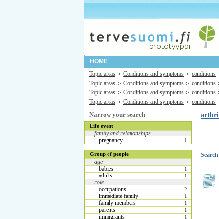
HOME
Topic areas
Conditions and symptoms
conditions
Topic areas
Conditions and symptoms
conditions
Topic areas
Conditions and symptoms
conditions
Topic areas
Conditions and symptoms
conditions
Narrow your search
arthri
Life event
family and relationships
pregnancy
1
Group of people
Search 
age
babies
1
adults
1
role
occupations
2
immediate family
1
family members
1
parents
1
immigrants
1