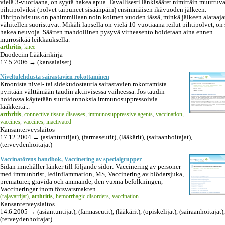
vielä 3-vuotiaana, on syytä hakea apua. Tavallisesti länkisääret nimittäin muuttuva
pihtipolviksi (polvet taipuneet sisäänpäin) ensimmäisen ikävuoden jälkeen.
Pihtipolvisuus on pahimmillaan noin kolmen vuoden iässä, minkä jälkeen alaraaja
vähitellen suoristuvat. Mikäli lapsella on vielä 10-vuotiaana reilut pihtipolvet, on
hakea neuvoja. Säärten mahdollinen pysyvä virheasento hoidetaan aina ennen
murrosikää leikkauksella.
arthritis
,
knee
Duodecim Lääkärikirja
17.5.2006 → (kansalaiset)
Niveltulehdusta sairastavien rokottaminen
Kroonista nivel- tai sidekudostautia sairastavien rokottamista
pyritään välttämään taudin aktiivisessa vaiheessa. Jos taudin
hoidossa käytetään suuria annoksia immunosuppressoivia
lääkkeitä...
arthritis
,
connective tissue diseases
,
immunosuppressive agents
,
vaccination
,
vaccines
,
vaccines, inactivated
Kansanterveyslaitos
17.12.2004 → (asiantuntijat), (farmaseutit), (lääkärit), (sairaanhoitajat),
(terveydenhoitajat)
Vaccinatörens handbok, Vaccinering av specialgrupper
Sidan innehåller länker till följande sidor: Vaccinering av personer
med immunbrist, ledinflammation, MS, Vaccinering av blödarsjuka,
prematurer, gravida och ammande, den vuxna befolkningen,
Vaccineringar inom försvarsmakten...
(rajavartijat)
,
arthritis
,
hemorrhagic disorders
,
vaccination
Kansanterveyslaitos
14.6.2005 → (asiantuntijat), (farmaseutit), (lääkärit), (opiskelijat), (sairaanhoitajat),
(terveydenhoitajat)