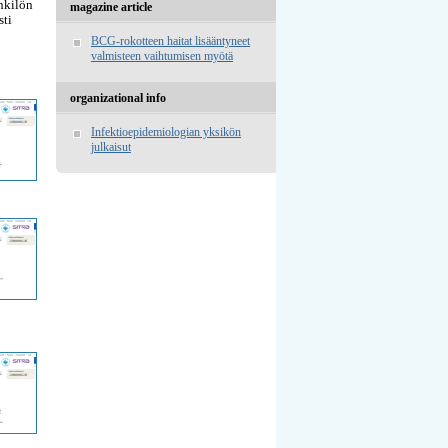
enkilön
magazine article
sti
BCG-rokotteen haitat lisääntyneet
valmisteen vaihtumisen myötä
organizational info
Infektioepidemiologian yksikön
julkaisut