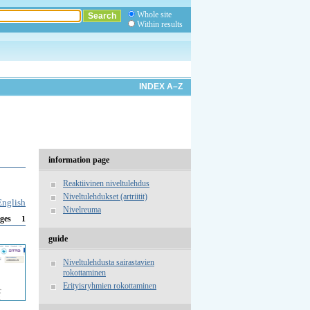
Whole site
Within results
INDEX A–Z
information page
Reaktiivinen niveltulehdus
Niveltulehdukset (artriitit)
English
Nivelreuma
1
ges
guide
Niveltulehdusta sairastavien
rokottaminen
Erityisryhmien rokottaminen