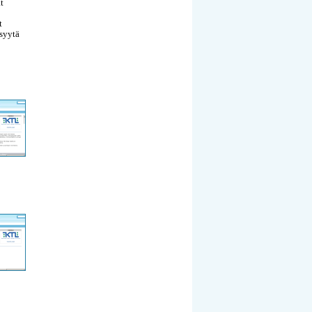
t
t
 syytä