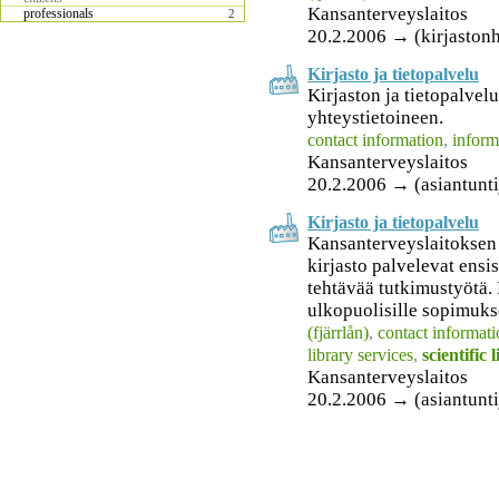
Kansanterveyslaitos
professionals
2
20.2.2006 → (kirjastonho
Kirjasto ja tietopalvelu
Kirjaston ja tietopalvel
yhteystietoineen.
contact information
,
inform
Kansanterveyslaitos
20.2.2006 → (asiantunti
Kirjasto ja tietopalvelu
Kansanterveyslaitoksen 
kirjasto palvelevat ensis
tehtävää tutkimustyötä.
ulkopuolisille sopimuk
(fjärrlån)
,
contact informat
library services
,
scientific 
Kansanterveyslaitos
20.2.2006 → (asiantuntija