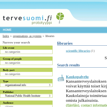
HOME
Index
organisations, as systems
libraries
Narrow your search
libraries
Life event
scientific libraries
(1)
no categories
S
Group of people
no categories
Search results
Body part
no categories
Kaukopalvelu
Kansanterveyslaitoksen
Type
organizational info
3
voivat käyttää toiset kir
Kansanterveyslaitoksen
Publisher
Kaukolainoja toimiteta
National Public Health Institute
3
omista julkaisuista.
Audience
(fjärrlån)
,
contact informat
citizens