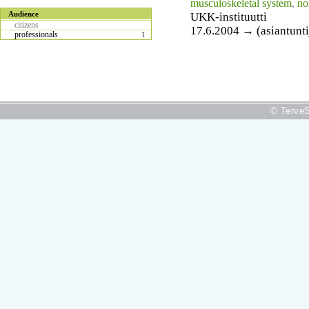
musculoskeletal system
,
no
Audience
UKK-instituutti
citizens
17.6.2004 → (asiantunti
professionals
1
© TerveS