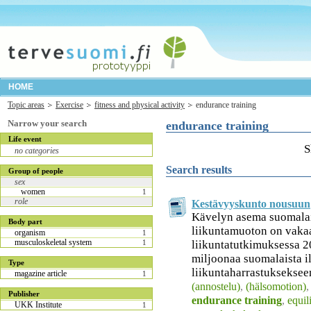
HOME
Topic areas
Exercise
fitness and physical activity
endurance training
Narrow your search
endurance training
Life event
S
no categories
Search results
Group of people
sex
women
1
role
Kestävyyskunto nousuun
Kävelyn asema suomalai
Body part
liikuntamuoton on vakaa
organism
1
musculoskeletal system
liikuntatutkimuksessa 2
1
miljoonaa suomalaista i
Type
liikuntaharrastukseksee
magazine article
1
(annostelu)
,
(hälsomotion)
Publisher
endurance training
,
equil
UKK Institute
1