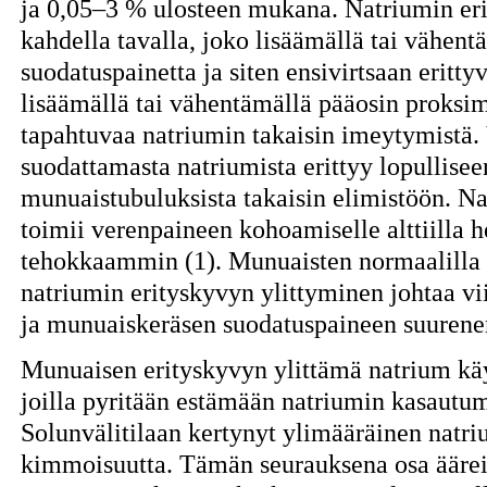
ja 0,05–3 % ulosteen mukana. Natriumin erit
kahdella tavalla, joko lisäämällä tai vähen
suodatuspainetta ja siten ensivirtsaan eritt
lisäämällä tai vähentämällä pääosin proksim
tapahtuvaa natriumin takaisin imeytymistä
suodattamasta natriumista erittyy lopullise
munuaistubuluksista takaisin elimistöön. N
toimii verenpaineen kohoamiselle alttiilla he
tehokkaammin (1). Munuaisten normaalilla 
natriumin erityskyvyn ylittyminen johtaa v
ja munuaiskeräsen suodatuspaineen suurene
Munuaisen erityskyvyn ylittämä natrium käy
joilla pyritään estämään natriumin kasautu
Solunvälitilaan kertynyt ylimääräinen natri
kimmoisuutta. Tämän seurauksena osa ääreis