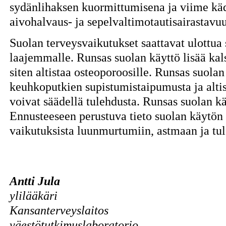
sydänlihaksen kuormittumisena ja viime kä
aivohalvaus- ja sepelvaltimotautisairastavuu
Suolan terveysvaikutukset saattavat ulottua 
laajemmalle. Runsas suolan käyttö lisää kals
siten altistaa osteoporoosille. Runsas suolan
keuhkoputkien supistumistaipumusta ja altis
voivat säädellä tulehdusta. Runsas suolan k
Ennusteeseen perustuva tieto suolan käytön
vaikutuksista luunmurtumiin, astmaan ja tul
Antti Jula
ylilääkäri
Kansanterveyslaitos
väestötutkimuslaboratorio