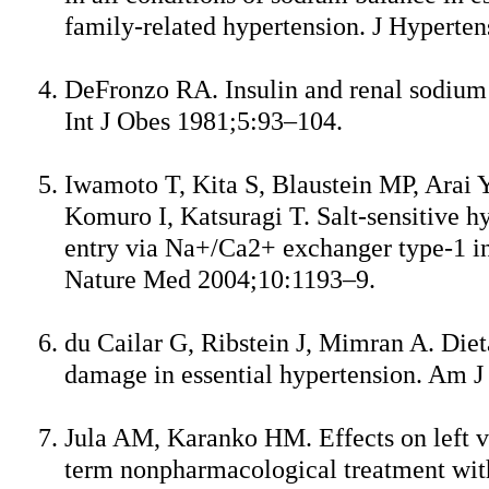
family-related hypertension. J Hyperte
DeFronzo RA. Insulin and renal sodium h
Int J Obes 1981;5:93–104.
Iwamoto T, Kita S, Blaustein MP, Arai 
Komuro I, Katsuragi T. Salt-sensitive h
entry via Na+/Ca2+ exchanger type-1 i
Nature Med 2004;10:1193–9.
du Cailar G, Ribstein J, Mimran A. Die
damage in essential hypertension. Am 
Jula AM, Karanko HM. Effects on left v
term nonpharmacological treatment with