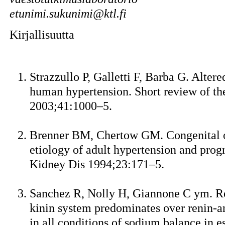
etunimi.sukunimi@ktl.fi
Kirjallisuutta
Strazzullo P, Galletti F, Barba G. Alter
human hypertension. Short review of th
2003;41:1000–5.
Brenner BM, Chertow GM. Congenital o
etiology of adult hypertension and progr
Kidney Dis 1994;23:171–5.
Sanchez R, Nolly H, Giannone C ym. Red
kinin system predominates over renin-a
in all conditions of sodium balance in e