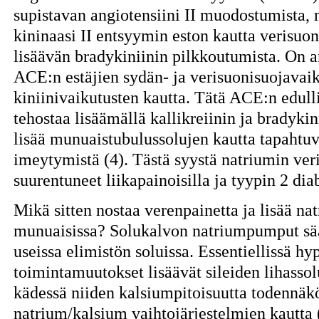
supistavan angiotensiini II muodostumista,
kininaasi II entsyymin eston kautta verisuon
lisäävän bradykiniinin pilkkoutumista. On ar
ACE:n estäjien sydän- ja verisuonisuojavaik
kiniinivaikutusten kautta. Tätä ACE:n edulli
tehostaa lisäämällä kallikreiinin ja bradyki
lisää munuaistubulussolujen kautta tapahtuv
imeytymistä (4). Tästä syystä natriumin ver
suurentuneet liikapainoisilla ja tyypin 2 diab
Mikä sitten nostaa verenpainetta ja lisää na
munuaisissa? Solukalvon natriumpumput sää
useissa elimistön soluissa. Essentiellissä 
toimintamuutokset lisäävät sileiden lihassol
kädessä niiden kalsiumpitoisuutta todennäkö
natrium/kalsium vaihtojärjestelmien kautta 