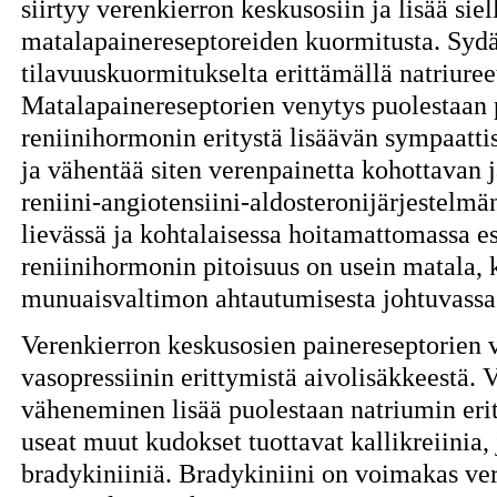
siirtyy verenkierron keskusosiin ja lisää si
matalapainereseptoreiden kuormitusta. Syd
tilavuuskuormitukselta erittämällä natriureet
Matalapainereseptorien venytys puolestaan
reniinihormonin eritystä lisäävän sympaatt
ja vähentää siten verenpainetta kohottavan 
reniini-angiotensiini-aldosteronijärjestelmä
lievässä ja kohtalaisessa hoitamattomassa es
reniinihormonin pitoisuus on usein matala, 
munuaisvaltimon ahtautumisesta johtuvassa 
Verenkierron keskusosien painereseptorien
vasopressiinin erittymistä aivolisäkkeestä. 
väheneminen lisää puolestaan natriumin erit
useat muut kudokset tuottavat kallikreiinia,
bradykiniiniä. Bradykiniini on voimakas ver