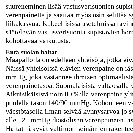
suureneminen lisää vastusverisuonien supis
verenpainetta ja saattaa myös osin selitt
liikakasvua. Kokeellisissa asetelmissa ravi
säätelevän vastusverisuonia supistavien ho
kohottavaa vaikutusta.
Entä suolan haitat
Maapallolla on edelleen yhteisöjä, jotka eiv
Näissä yhteisöissä elävien verenpaine on iä
mmHg, joka vastannee ihmisen optimaalista j
verenpainetasoa. Suomalaisista valtaosalla
Aikuisikäisistä noin 80 %:lla verenpaine yli
puolella tason 140/90 mmHg. Kohonneen ve
väestötasolla ilman selvää kynnysarvoa jo s
alle 120 mmHg diastolisen verenpaineen ta
Haitat näkyvät valtimon seinämien rakente