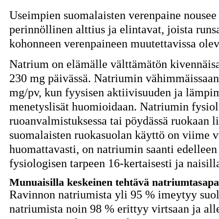
Useimpien suomalaisten verenpaine nousee 
perinnöllinen alttius ja elintavat, joista run
kohonneen verenpaineen muutettavissa oleva
Natrium on elämälle välttämätön kivennäisa
230 mg päivässä. Natriumin vähimmäissaanni
mg/pv, kun fyysisen aktiivisuuden ja lämpi
menetyslisät huomioidaan. Natriumin fysiol
ruoanvalmistuksessa tai pöydässä ruokaan li
suomalaisten ruokasuolan käyttö on viime
huomattavasti, on natriumin saanti edelleen 
fysiologisen tarpeen 16-kertaisesti ja naisill
Munuaisilla keskeinen tehtävä natriumtasapa
Ravinnon natriumista yli 95 % imeytyy suol
natriumista noin 98 % erittyy virtsaan ja all