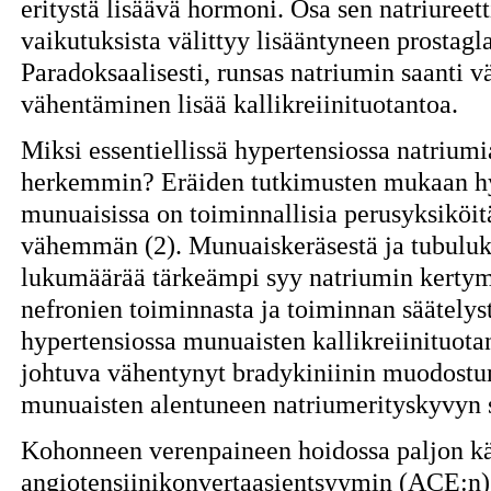
eritystä lisäävä hormoni. Osa sen natriureetti
vaikutuksista välittyy lisääntyneen prostagl
Paradoksaalisesti, runsas natriumin saanti v
vähentäminen lisää kallikreiinituotantoa.
Miksi essentiellissä hypertensiossa natriumi
herkemmin? Eräiden tutkimusten mukaan hyp
munuaisissa on toiminnallisia perusyksiköit
vähemmän (2). Munuaiskeräsestä ja tubuluk
lukumäärää tärkeämpi syy natriumin kertym
nefronien toiminnasta ja toiminnan säätely
hypertensiossa munuaisten kallikreiinituotan
johtuva vähentynyt bradykiniinin muodostum
munuaisten alentuneen natriumerityskyvyn se
Kohonneen verenpaineen hoidossa paljon kä
angiotensiinikonvertaasientsyymin (ACE:n) 