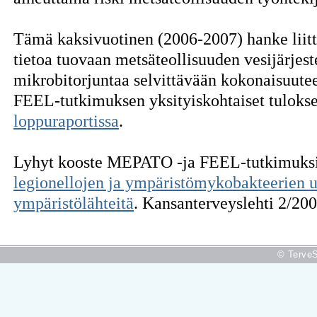
Tämä kaksivuotinen (2006-2007) hanke liitty
tietoa tuovaan metsäteollisuuden vesijärjes
mikrobitorjuntaa selvittävään kokonaisuute
FEEL-tutkimuksen yksityiskohtaiset tulokse
loppuraportissa
.
Lyhyt kooste MEPATO -ja FEEL-tutkimuksis
legionellojen ja ympäristömykobakteerien uu
ympäristölähteitä
. Kansanterveyslehti 2/200
© TerveS