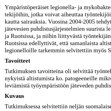
Ympäristöperäiset legionella- ja mykobaktee
tekijöihin, jotka voivat aiheuttaa työntekijöi
kautta sairauksia. Vuosina 2004-2005 tehdy
jätevesien puhdistusjärjestelmien suurista 
ja Ruotsissa, ja niihin liittyvästä työntekij
Ruotsissa edellyttivät, että samanlaista alt
legionelloille tarkemmin selvitettiin myös 
Tavoitteet
Tutkimuksen tavoitteina oli selvittää työnt
nykyistä altistumista ko. patogeeneille mik
leviämistä työympäristöön jäteveden puhdis
Kuvaus
Tutkimuksessa selvitettiin neljän suomalais