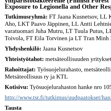
ympäristöbakteereille (Finnish Fores
Exposure to Legionella and Other Re
Tutkimusryhmä:
FT Jaana Kusnetsov, LL 
Aho, LKT Paavo Jäppinen, LL Antti Lehtni
varatuomari Juha Mutru, LT Tuula Putus, L
Toivola, FT Eila Torvinen ja LT Tran Min
Yhdyshenkilö:
Jaana Kusnetsov
Yhteistyötahot:
metsäteollisuuden yritykset
Rahoittajat:
Työsuojelurahasto, metsäteolli
Metsäteollisuus ry ja KTL
Kotisivu:
Työsuojelurahaston hanke nro 10
http://www.tsr.fi/tutkimus/uudpaatokset/h
Tausta