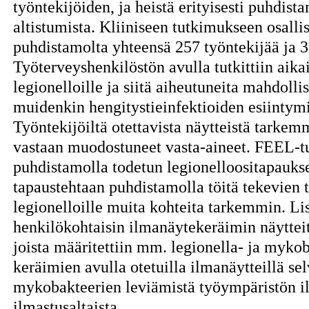
työntekijöiden, ja heistä erityisesti puhdist
altistumista. Kliiniseen tutkimukseen osallis
puhdistamolta yhteensä 257 työntekijää ja 3
Työterveyshenkilöstön avulla tutkittiin aika
legionelloille ja siitä aiheutuneita mahdollis
muidenkin hengitystieinfektioiden esiintym
Työntekijöiltä otettavista näytteistä tarkem
vastaan muodostuneet vasta-aineet. FEEL-t
puhdistamolla todetun legionelloositapaukse
tapaustehtaan puhdistamolla töitä tekevien t
legionelloille muita kohteita tarkemmin. Lis
henkilökohtaisin ilmanäytekeräimin näyttei
joista määritettiin mm. legionella- ja mykob
keräimien avulla otetuilla ilmanäytteillä selv
mykobakteerien leviämistä työympäristön il
ilmastusaltaista.