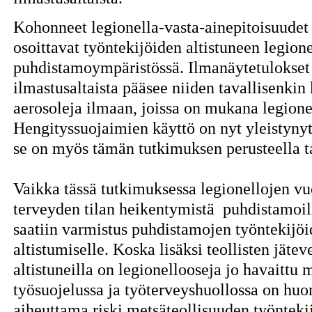
Kohonneet legionella-vasta-ainepitoisuudet
osoittavat työntekijöiden altistuneen legione
puhdistamoympäristössä. Ilmanäytetulokset 
ilmastusaltaista pääsee niiden tavallisenkin 
aerosoleja ilmaan, joissa on mukana legione
Hengityssuojaimien käyttö on nyt yleistynyt
se on myös tämän tutkimuksen perusteella t
Vaikka tässä tutkimuksessa legionellojen vuo
terveyden tilan heikentymistä
puhdistamoilla
saatiin varmistus puhdistamojen työntekijöi
altistumiselle. Koska lisäksi teollisten jäte
altistuneilla on legionellooseja jo havaittu
työsuojelussa ja työterveyshuollossa on huo
aiheuttama riski metsäteollisuuden työntekij