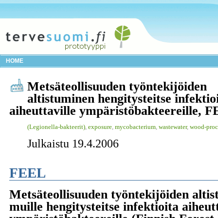
HOME
Metsäteollisuuden työntekijöiden
altistuminen hengitysteitse infektio
aiheuttaville ympäristöbakteereille, 
(Legionella-bakteerit)
,
exposure
,
mycobacterium
,
wastewater
,
wood-proc
Julkaistu 19.4.2006
FEEL
Metsäteollisuuden työntekijöiden altist
muille hengitysteitse infektioita aiheut