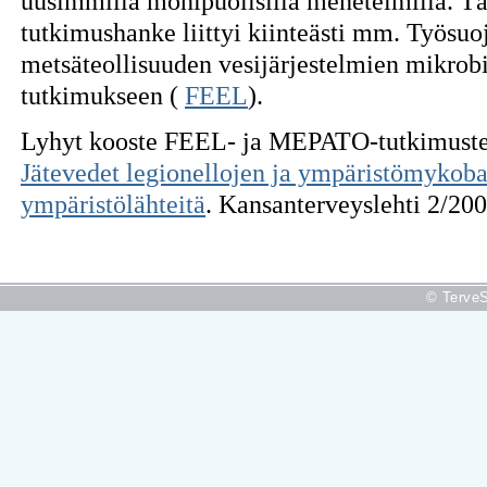
uusimmilla monipuolisilla menetelmillä. 
tutkimushanke liittyi kiinteästi mm. Työsuo
metsäteollisuuden vesijärjestelmien mikrobia
tutkimukseen (
FEEL
).
Lyhyt kooste FEEL- ja MEPATO-tutkimusten 
Jätevedet legionellojen ja ympäristömykobak
ympäristölähteitä
. Kansanterveyslehti 2/200
© TerveS