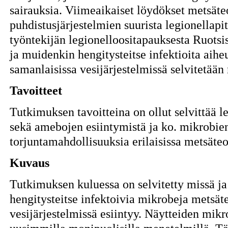
sairauksia. Viimeaikaiset löydökset metsäte
puhdistusjärjestelmien suurista legionellapito
työntekijän legionelloositapauksesta Ruotsiss
ja muidenkin hengitysteitse infektioita aihe
samanlaisissa vesijärjestelmissä selvitetää
Tavoitteet
Tutkimuksen tavoitteina on ollut selvittää 
sekä amebojen esiintymistä ja ko. mikrobie
torjuntamahdollisuuksia erilaisissa metsäteo
Kuvaus
Tutkimuksen kuluessa on selvitetty missä ja 
hengitysteitse infektoivia mikrobeja metsäte
vesijärjestelmissä esiintyy. Näytteiden mikro