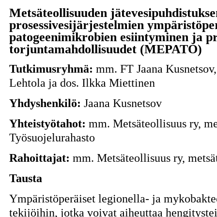
Metsäteollisuuden jätevesipuhdistukse
prosessivesijärjestelmien ympäristöper
patogeenimikrobien esiintyminen ja pr
torjuntamahdollisuudet (MEPATO)
Tutkimusryhmä:
mm. FT Jaana Kusnetsov,
Lehtola ja dos. Ilkka Miettinen
Yhdyshenkilö:
Jaana Kusnetsov
Yhteistyötahot:
mm. Metsäteollisuus ry, met
Työsuojelurahasto
Rahoittajat:
mm. Metsäteollisuus ry, metsä
Tausta
Ympäristöperäiset legionella- ja mykobaktee
tekijöihin, jotka voivat aiheuttaa hengityste