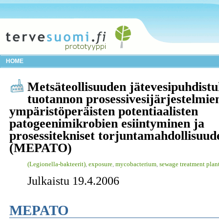
HOME
Metsäteollisuuden jätevesipuhdistu
tuotannon prosessivesijärjestelmie
ympäristöperäisten potentiaalisten
patogeenimikrobien esiintyminen ja
prosessitekniset torjuntamahdollisuud
(MEPATO)
(Legionella-bakteerit)
,
exposure
,
mycobacterium
,
sewage treatment plan
Julkaistu 19.4.2006
MEPATO