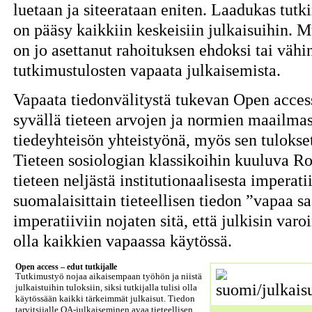
luetaan ja siteerataan eniten. Laadukas tutki
on pääsy kaikkiin keskeisiin julkaisuihin. 
on jo asettanut rahoituksen ehdoksi tai vähi
tutkimustulosten vapaata julkaisemista.
Vapaata tiedonvälitystä tukevan Open access
syvällä tieteen arvojen ja normien maailmas
tiedeyhteisön yhteistyönä, myös sen tulokset
Tieteen sosiologian klassikoihin kuuluva Ro
tieteen neljästä institutionaalisesta impera
suomalaisittain tieteellisen tiedon ”vapaa s
imperatiiviin nojaten sitä, että julkisin var
olla kaikkien vapaassa käytössä.
Open access – edut tutkijalle
Tutkimustyö nojaa aikaisempaan työhön ja niistä
julkaistuihin tuloksiin, siksi tutkijalla tulisi olla
käytössään kaikki tärkeimmät julkaisut. Tiedon
tarvitsijalle OA-julkaiseminen avaa tieteellisen