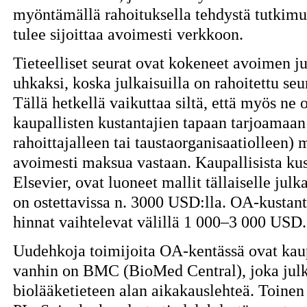
myöntämällä rahoituksella tehdystä tutkimuks
tulee sijoittaa avoimesti verkkoon.
Tieteelliset seurat ovat kokeneet avoimen j
uhkaksi, koska julkaisuilla on rahoitettu seu
Tällä hetkellä vaikuttaa siltä, että myös ne 
kaupallisten kustantajien tapaan tarjoamaan k
rahoittajalleen tai taustaorganisaatiolleen) 
avoimesti maksua vastaan. Kaupallisista kus
Elsevier, ovat luoneet mallit tällaiselle jul
on ostettavissa n. 3000 USD:lla. OA-kustanta
hinnat vaihtelevat välillä 1 000–3 000 USD.
Uudehkoja toimijoita OA-kentässä ovat kaup
vanhin on BMC (BioMed Central), joka julk
biolääketieteen alan aikakauslehteä. Toinen