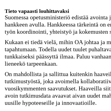
Tieto vapaasti louhittavaksi
Suomessa opetusministeriö edistää avointa
hankkeen avulla. Hankkeessa tärkeintä on e
työn koordinointi, yhteistyö ja kokemusten
Kukaan ei tiedä vielä, mihin OA johtaa ja m
tapahtumaan. Todella uudet tuulet puhaltava
tunkkaiseksi päässyttä ilmaa. Paluu vanhaan
lieneekö tarpeenkaan.
On mahdollista ja sallittua kuitenkin haaveil
tutkimustyöstä, joka avoimella kollaboratiiv
vuosikymmenten saavutukset. Haaveilla siitä
avoin tutkimusdata avaavat aivan uudet mah
uusille hypoteeseille ja innovaatioille.