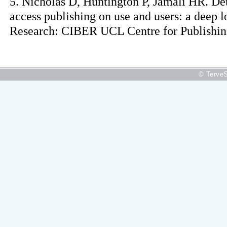
5. Nicholas D, Huntington P, Jamali HR. De
access publishing on use and users: a deep l
Research: CIBER UCL Centre for Publishin
© TerveS