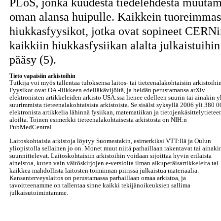
PLoS, jonka kuudesta tiedelehdestä muutam
oman alansa huipulle. Kaikkein tuoreimmas
hiukkasfyysikot, jotka ovat sopineet CERNin
kaikkiin hiukkasfysiikan alalta julkaistuihin
pääsy (5).
Tieto vapaisiin arkistoihin
Tutkija voi myös tallentaa tuloksensa laitos- tai tieteenalakohtaisiin arkistoihin
Fyysikot ovat OA -liikkeen edelläkävijöitä, ja heidän perustamansa arXiv
elektronisten artikkeleiden arkisto USA:ssa lienee edelleen suurin tai ainakin y
suurimmista tieteenalakohtaisista arkistoista. Se sisälsi syksyllä 2006 yli 380 
elektronista artikkelia lähinnä fysiikan, matematiikan ja tietojenkäsittelytietee
aloilta. Toinen esimerkki tieteenalakohtaisesta arkistosta on NIH:n
PubMedCentral.
Laitoskohtaisia arkistoja löytyy Suomestakin, esimerkiksi VTT:llä ja Oulun
yliopistolla sellainen jo on. Monet muut niitä parhaillaan rakentavat tai ainaki
suunnittelevat. Laitoskohtaisiin arkistoihin voidaan sijoittaa hyvin erilaista
aineistoa, kuten vain väitöskirjojen e-versioita ilman alkuperäisartikkeleita tai
kaikkea mahdollista laitosten toiminnan piirissä julkaistua materiaalia.
Kansanterveyslaitos on perustamassa parhaillaan omaa arkistoa, ja
tavoitteenamme on tallentaa sinne kaikki tekijänoikeuksien sallima
julkaisutoimintamme.