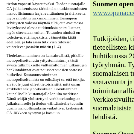
Suomen open
tiedon vapaasti käytettäväksi. Tiedon tuottajalle
OA-julkaisemisessa tärkeintä on tutkimustulosten
www.openacces
mahdollisimman laaja levittäminen ja sitä kautta
myös impaktin maksimoiminen. Uusimpien
selvitysten valossa näyttää siltä, että avoimessa
levityksessä olevia tutkimuksia paitsi luetaan,
myös siteerataan eniten. Totuuden nimissä on
Tutkijoiden, t
todettava, että impaktista väännetään kättä
edelleen, ja tätä asiaa tutkivien tulokset
tieteellisten k
vaihtelevat jossakin määrin (1–4).
huhtikuussa 2
Tiedekustantaminen on kansainvälistä, pitkälle
monopolisoitunutta yritystoimintaa, ja tästä
työryhmän. Ty
syystä tutkimukselle välttämättömien julkaisujen
hankintahinnat ovat nousseet vuosien saatossa
suomalaisen t
huikeiksi. Kustannustoiminnan
monopolisoitumista on edistänyt se, että tutkijat
saatavuutta ja
eivät ole juuri olleet tietoisia siitä, mitä oman
artikkelin tekijänoikeuksien luovuttaminen
toimintamallia
kaupalliselle kustantajalle lopulta merkitsee.
Verkkosivuilt
Nämä tekijät yhdistettynä verkkoteknologian
julkaisemiselle ja tiedon välittämiselle tuomiin
suomalaisista 
uusiin mahdollisuuksiin vaikuttivat keskeisesti
OA -liikkeen syntyyn ja kasvuun.
lehdistä.