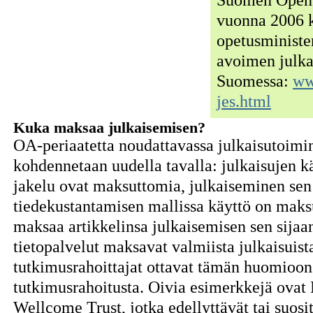
Suomen Open 
vuonna 2006 k
opetusministe
avoimen julka
Suomessa:
ww
jes.html
Kuka maksaa julkaisemisen?
OA-periaatetta noudattavassa julkaisutoimi
kohdennetaan uudella tavalla: julkaisujen kä
jakelu ovat maksuttomia, julkaiseminen sen 
tiedekustantamisen mallissa käyttö on maksull
maksaa artikkelinsa julkaisemisen sen sijaan,
tietopalvelut maksavat valmiista julkaisuis
tutkimusrahoittajat ottavat tämän huomioo
tutkimusrahoitusta. Oivia esimerkkejä ovat N
Wellcome Trust, jotka edellyttävät tai suosit