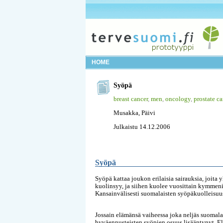
HOME
Syöpä
breast cancer
,
men
,
oncology
,
prostate ca
Musakka, Päivi
Julkaistu 14.12.2006
Syöpä
Syöpä kattaa joukon erilaisia sairauksia, joita
kuolinsyy, ja siihen kuolee vuosittain kymmeni
Kansainvälisesti suomalaisten syöpäkuolleisuus
Jossain elämänsä vaiheessa joka neljäs suomala
hyväennusteisten syöpien osuus lisääntynyt. Elo