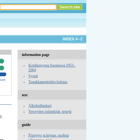
INDEX A–Z
information page
Keuhkosyopa Suomessa 1953 -
2004
Syöpä
tute
Tupakkatuotteiden kulutus
test
Alkoholilaskuri
Terveyden riskitekijät -testejä
0.
guide
Pisteytys ja kirjaus: tuolista
vaa
ylösnousu -testi