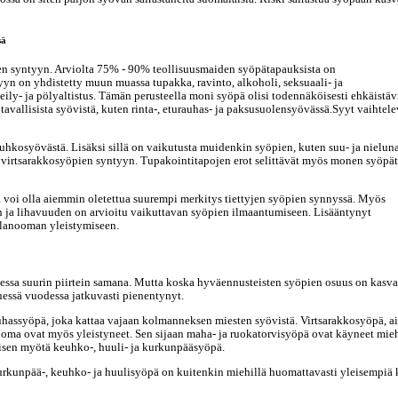
sä
ien syntyyn. Arviolta 75% - 90% teollisuusmaiden syöpätapauksista on
yn on yhdistetty muun muassa tupakka, ravinto, alkoholi, seksuaali- ja
ily- ja pölyaltistus. Tämän perusteella moni syöpä olisi todennäköisesti ehkäistäv
 tavallisista syövistä, kuten rinta-, eturauhas- ja paksusuolensyövässä.Syyt vaihtele
kosyövästä. Lisäksi sillä on vaikutusta muidenkin syöpien, kuten suu- ja nielun
a virtsarakkosyöpien syntyyn. Tupakointitapojen erot selittävät myös monen syöpä
la voi olla aiemmin oletettua suurempi merkitys tiettyjen syöpien synnyssä. Myös
n ja lihavuuden on arvioitu vaikuttavan syöpien ilmaantumiseen. Lisääntynyt
elanooman yleistymiseen.
ssa suurin piirtein samana. Mutta koska hyväennusteisten syöpien osuus on kasva
essä vuodessa jatkuvasti pienentynyt.
hassyöpä, joka kattaa vajaan kolmanneksen miesten syövistä. Virtsarakkosyöpä, ai
ma ovat myös yleistyneet. Sen sijaan maha- ja ruokatorvisyöpä ovat käyneet mieh
sen myötä keuhko-, huuli- ja kurkunpääsyöpä.
rkunpää-, keuhko- ja huulisyöpä on kuitenkin miehillä huomattavasti yleisempiä 