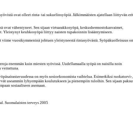
yövistä ovat olleet rinta- tai sukuelinsyöpiä. Jälkimmäisten ajatellaan liittyvän eri
öpä ovat vähentyneet. Sen sijaan virtsarakkosyöpä, keskushermostokasvaimet,
t. Yleistynyt keuhkosyöpä liittyy naisten tupakoinnin lisääntymiseen.
t viime vuosikymmeninä johtuen yleistyneestä rintasyövästä. Syöpäkuolleisuus o
 eroja enemmän kuin miesten syövissä. Uudellamaalla syöpä on naisilla noin
 verrattuna.
t.Syöpäsairastavuudessa on myös sosioekonomista vaihtelua. Esimerkiksi ruokatorvi-
yvät useammin lyhyempään koulutukseen ja pienempiin tuloihin. Sen sijaan paksus
eampaan sosiaaliseen asemaan.
al. Suomalaisten terveys 2005