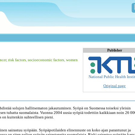
Publisher
ncer
,
risk factors
,
socioeconomic factors
,
women
National Public Health Insti
Original page
 yhdistää solujen hallitsematon jakautuminen. Syöpä on Suomessa toiseksi yleisin
sen tuhatta suomalaista. Vuonna 2004 uusia syöpiä todettiin kaikkiaan noin 26 00
 on kuitenkin suhteellisen pieni.
inen sairastuu syöpään. Syöpäpotilaiden elinennuste on koko ajan parantunut ja
ssa on siten paljon syövän sairastaneita suomalaisia. Riski sairastua syöpään kas