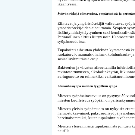
ikääntyessä.
Syövän riskejä elintavoissa, ympäristössä ja perimäs
Elintavat ja ympäristötekijät vaikuttavat syöp
ympäristötekijöiden aiheuttamia. Syöpien synty
lisääntymiskäyttäytyminen sekä kemikaali-, säte
Perinnöllinen alttius liittyy noin 10 prosenttiin
syöpämuodoissa.
Tupakointi aiheuttaa yhdeksän kymmenestä keuh
ruokatorvi-, munuais-, haima-, kohdunkaula- j
sosiaaliryhmittäisiä eroja.
Bakteerien ja virusten aiheuttamilla infektioil
ravintotottumusten, alkoholinkäytön, liikunna
auringonotto on esimerkiksi vaikuttanut ihom
Eturauhassyöpä miesten tyypillisin syöpä
Miesten syöpäsairastavuus on pysynyt 50 vuode
miesten kuolleisuus syöpään on parissakymmen
Miesten yleisin syöpämuoto on nykyisin eturau
hermostokasvaimet, paksusuolisyöpä ja melanoo
harvinaisemmiksi, kuten tupakoinnin vähenemi
Miesten yleisemmästä tupakoinnista johtuen ku
naisilla.