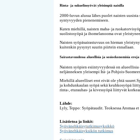
Rinta- ja sukuelinsyövät yleisimpiä naisilla
2000-luvun alussa lähes puolet naisten uusista s
syntyvyyden pienenemiseen.
Kuten miehillä, naisten maha- ja ruokatorvisy
suolistosyöpä ja ihomelanooma ovat yleistynee
Naisten syöpäsairastuvuus on hieman yleistyny
kuitenkin pysynyt suurin piirtein ennallaan.
Sairastavuudessa alueellisia ja sosioekonomisia eroja
Naisten syöpien esiintyvyydessä on alueellisia
neljänneksen yleisempi Itä- ja Pohjois-Suomeen
Miehillä alueelliset erot eivät ole yhtä suure
ja kohdunkaulan syöpä sekä keuhkosyöpä liitt
rinta-, eturauhas- ja kivessyöpä liittyvät kork
Lähde:
Lyly, Teppo: Syöpätaudit. Teoksessa Aromaa et 
Lisätietoa ja linkit:
Syövänehkäisytutkimusyksikkö
Syövänehkäisyksikön tutkimus