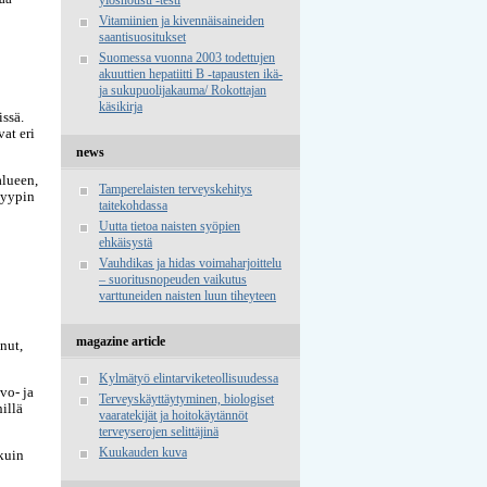
Vitamiinien ja kivennäisaineiden
saantisuositukset
Suomessa vuonna 2003 todettujen
akuuttien hepatiitti B -tapausten ikä-
ja sukupuolijakauma/ Rokottajan
käsikirja
issä.
vat eri
news
alueen,
Tamperelaisten terveyskehitys
tyypin
taitekohdassa
Uutta tietoa naisten syöpien
ehkäisystä
Vauhdikas ja hidas voimaharjoittelu
– suoritusnopeuden vaikutus
varttuneiden naisten luun tiheyteen
magazine article
nut,
Kylmätyö elintarviketeollisuudessa
vo- ja
Terveyskäyttäytyminen, biologiset
illä
vaaratekijät ja hoitokäytännöt
terveyserojen selittäjinä
Kuukauden kuva
kuin