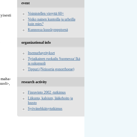
event
Voimistellen vireyttä 60+
tyisesti
Voiko nainen kuntoilla ja urheilla
kuin mies?
Kunnossa kuuskymppisenä
n
organizational info
Itsemurhayritykset
Työaikainen ruokailu Suomessa/ Ikä
ja sukupuoli
Tippuri (Neisseria gonorrhoeae)
, maha-
research activity
uoli-,
Finravinto 2002 -tutkimus
Liikunta, kalsium, lääkehoito ja
luusto
Syövänehkäisytutkimus