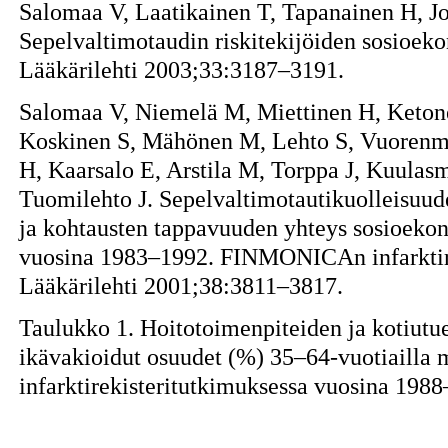
Salomaa V, Laatikainen T, Tapanainen H, Jou
Sepelvaltimotaudin riskitekijöiden sosioe
Lääkärilehti 2003;33:3187–3191.
Salomaa V, Niemelä M, Miettinen H, Keto
Koskinen S, Mähönen M, Lehto S, Vuorenm
H, Kaarsalo E, Arstila M, Torppa J, Kuulas
Tuomilehto J. Sepelvaltimotautikuolleisuu
ja kohtausten tappavuuden yhteys sosioek
vuosina 1983–1992. FINMONICAn infarktir
Lääkärilehti 2001;38:3811–3817.
Taulukko 1. Hoitotoimenpiteiden ja kotiutue
ikävakioidut osuudet (%) 35–64-vuotiaill
infarktirekisteritutkimuksessa vuosina 198