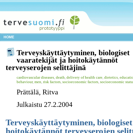
HOME
Terveyskäyttäytyminen, biologiset
vaaratekijät ja hoitokäytännöt
terveyserojen selittäjinä
cardiovascular diseases
,
death
,
delivery of health care
,
dietetics
,
educatio
behaviour
,
men
,
risk factors
,
socioeconomic factors
,
socioeconomic statu
Prättälä, Ritva
Julkaistu 27.2.2004
Terveyskäyttäytyminen, biologiset
hoitokäytännöt terveyserojen selit