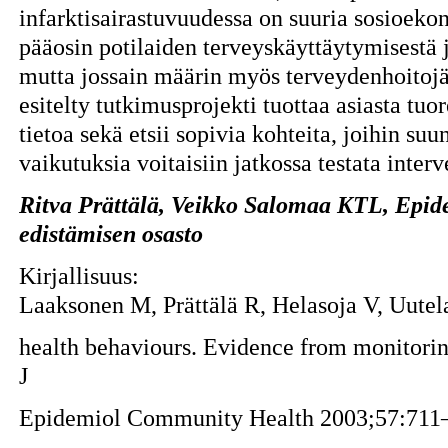
infarktisairastuvuudessa on suuria sosioekon
pääosin potilaiden terveyskäyttäytymisestä 
mutta jossain määrin myös terveydenhoitojä
esitelty tutkimusprojekti tuottaa asiasta tu
tietoa sekä etsii sopivia kohteita, joihin su
vaikutuksia voitaisiin jatkossa testata inter
Ritva Prättälä, Veikko Salomaa KTL, Epid
edistämisen osasto
Kirjallisuus:
Laaksonen M, Prättälä R, Helasoja V, Uute
health behaviours. Evidence from monitorin
J
Epidemiol Community Health 2003;57:711