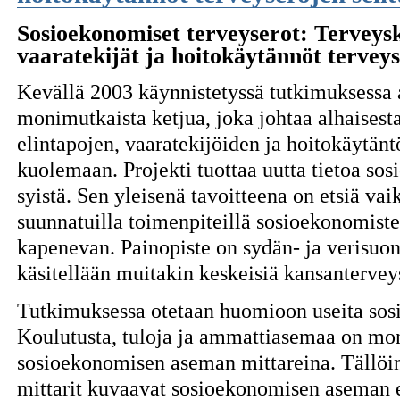
Sosioekonomiset terveyserot: Terveysk
vaaratekijät ja hoitokäytännöt terveys
Kevällä 2003 käynnistetyssä tutkimuksessa 
monimutkaista ketjua, joka johtaa alhaises
elintapojen, vaaratekijöiden ja hoitokäytän
kuolemaan. Projekti tuottaa uutta tietoa so
syistä. Sen yleisenä tavoitteena on etsiä vai
suunnatuilla toimenpiteillä sosioekonomisten
kapenevan. Painopiste on sydän- ja verisuoni
käsitellään muitakin keskeisiä kansanterve
Tutkimuksessa otetaan huomioon useita sosi
Koulutusta, tuloja ja ammattiasemaa on mon
sosioekonomisen aseman mittareina. Tällöin
mittarit kuvaavat sosioekonomisen aseman e