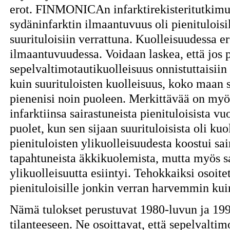
erot. FINMONICAn infarktirekisteritutkim
sydäninfarktin ilmaantuvuus oli pienituloisi
suurituloisiin verrattuna. Kuolleisuudessa e
ilmaantuvuudessa. Voidaan laskea, että jos p
sepelvaltimotautikuolleisuus onnistuttaisii
kuin suurituloisten kuolleisuus, koko maan 
pienenisi noin puoleen. Merkittävää on myö
infarktiinsa sairastuneista pienituloisista vu
puolet, kun sen sijaan suurituloisista oli kuo
pienituloisten ylikuolleisuudesta koostui sa
tapahtuneista äkkikuolemista, mutta myös sa
ylikuolleisuutta esiintyi. Tehokkaiksi osoitet
pienituloisille jonkin verran harvemmin kuin
Nämä tulokset perustuvat 1980-luvun ja 19
tilanteeseen. Ne osoittavat, että sepelvaltim