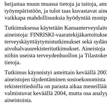
heijastaa muun muassa tietoja ja taitoja, 
työympäristöön, ja tulot taas kuvastavat aine
vaikkapa mahdollisuuksia hyödyntää monipuo
Tutkimuksessa käytetään Kansanterveyslaito
aineistoja: FINRISKI-vaaratekijäkartoitukse
terveyskäytttäytymistutkimukset sekä sydäni
aivohalvausrekisteritutkimukset. Aineistoja
niihin useista terveydenhuollon ja Tilastoke
tietoja.
Tutkimus käynnistyi asteittain keväällä 20
aineistojen täydentäminen sosioekonomista
rekisteritiedoilla on parasta aikaa meneillä
valmistuvat keväällä 2004, mutta osa analyys
aineistoista.