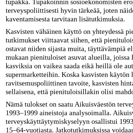
tupakka. Tupakoinnin sosioekonomisten ero
terveyspoliittisesti hyvin tärkeää, joten näi
kaventamisesta tarvitaan lisätutkimuksia.
Kasvisten vähäinen käyttö on yhteydessä pie
tutkimukset viittaavat siihen, että pienituloi
ostavat niiden sijasta muita, täyttävämpiä el
mukaan pienituloiset asuvat alueilla, joissa 
kasviksia on vaikea saada eikä heillä ole aut
supermarketteihin. Koska kasvisten käytön 
ravitsemuspoliittinen tavoite, kasvisten hinta
sellaisena, että pienituloisillakin olisi mahd
Nämä tulokset on saatu Aikuisväestön terv
1993–1999 aineistoja analysoimalla. Aikuis
terveyskäyttäytymiskyselyyn osallistui 199
15–64-vuotiasta. Jatkotutkimuksissa voida