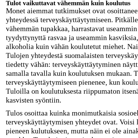
Tulot vaikuttavat vähemmän kuin koulutus
Monet aiemmat tutkimukset ovat osoittaneet
yhteydessä terveyskäyttäytymiseen. Pitkälle
vähemmän tupakkaa, harrastavat useammin 
tyydyttynyttä rasvaa ja useammin kasviksi
alkoholia kuin vähän koulutetut miehet. Nai
Tulojen yhteydestä suomalaisten terveyskäyt
tiedetty vähän: terveyskäyttäytyminen näyt
samalla tavalla kuin koulutuksen mukaan. T
terveyskäyttäytymiseen pienenee, kun koul
Tuloilla on koulutuksesta riippumaton itsenä
kasvisten syöntiin.
Tulos osoittaa kuinka monimutkaisia sosioe
terveyskäyttäytymisen yhteydet ovat. Voisi lu
pieneen kulutukseen, mutta näin ei ole aina