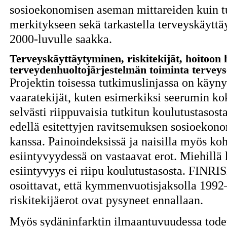
sosioekonomisen aseman mittareiden kuin t
merkitykseen sekä tarkastella terveyskäytt
2000-luvulle saakka.
Terveyskäyttäytyminen, riskitekijät, hoitoon
terveydenhuoltojärjestelmän toiminta terveys
Projektin toisessa tutkimuslinjassa on käynyt
vaaratekijät, kuten esimerkiksi seerumin kok
selvästi riippuvaisia tutkitun koulutustaso
edellä esitettyjen ravitsemuksen sosioekono
kanssa. Painoindeksissä ja naisilla myös k
esiintyvyydessä on vastaavat erot. Miehill
esiintyvyys ei riipu koulutustasosta. FINRIS
osoittavat, että kymmenvuotisjaksolla 1992
riskitekijäerot ovat pysyneet ennallaan.
Myös sydäninfarktin ilmaantuvuudessa tode