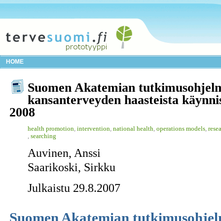
HOME
Suomen Akatemian tutkimusohjel
kansanterveyden haasteista käynni
2008
health promotion
,
intervention
,
national health
,
operations models
,
rese
,
searching
Auvinen, Anssi
Saarikoski, Sirkku
Julkaistu 29.8.2007
Suomen Akatemian tutkimusohjel