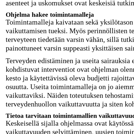
asenteet ja uskomukset ovat keskeisiä tutk
Ohjelma hakee toimintamalleja
Toimintamalleja kaivataan sekä yksilötason 
vaikuttamisen tueksi. Myös perinnöllisten t
terveyteen tiedetään varsin vähän, sillä tu
painottuneet varsin suppeasti yksittäisen sai
Terveyden edistäminen ja useita sairauksia 
kohdistuvat interventiot ovat ohjelman olen
kesto ja käytettävissä oleva budjetti rajoitt
osuutta. Useita toimintamalleja on jo aiemm
vaikuttaviksi. Näiden toteutuksen tehostami
terveydenhuollon vaikuttavuutta ja siten ko
Tietoa tarvitaan toimintamallien vaikuttavuu
Keskeisellä sijalla ohjelmassa ovat käytöss
vaikuttavuuden selvittäminen, uusien toimin