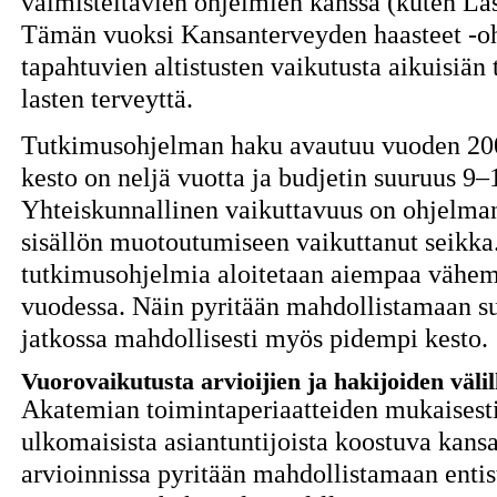
valmisteltavien ohjelmien kanssa (kuten Las
Tämän vuoksi Kansanterveyden haasteet -oh
tapahtuvien altistusten vaikutusta aikuisiän
lasten terveyttä.
Tutkimusohjelman haku avautuu vuoden 2008
kesto on neljä vuotta ja budjetin suuruus 9
Yhteiskunnallinen vaikuttavuus on ohjelman
sisällön muotoutumiseen vaikuttanut seikka.
tutkimusohjelmia aloitetaan aiempaa vähe
vuodessa. Näin pyritään mahdollistamaan s
jatkossa mahdollisesti myös pidempi kesto.
Vuorovaikutusta arvioijien ja hakijoiden välil
Akatemian toimintaperiaatteiden mukaisesti
ulkomaisista asiantuntijoista koostuva kan
arvioinnissa pyritään mahdollistamaan ent