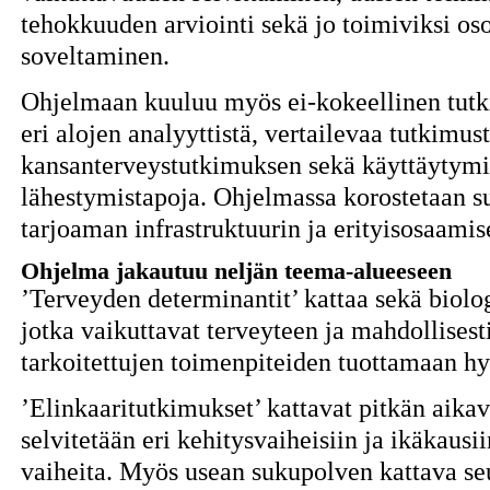
tehokkuuden arviointi sekä jo toimiviksi oso
soveltaminen.
Ohjelmaan kuuluu myös ei-kokeellinen tutk
eri alojen analyyttistä, vertailevaa tutkimu
kansanterveystutkimuksen sekä käyttäytymis-
lähestymistapoja. Ohjelmassa korostetaan 
tarjoaman infrastruktuurin ja erityisosaami
Ohjelma jakautuu neljän teema-alueeseen
’Terveyden determinantit’ kattaa sekä biologi
jotka vaikuttavat terveyteen ja mahdollisest
tarkoitettujen toimenpiteiden tuottamaan h
’Elinkaaritutkimukset’ kattavat pitkän aikav
selvitetään eri kehitysvaiheisiin ja ikäkausiin
vaiheita. Myös usean sukupolven kattava se