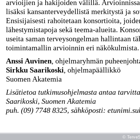
arvioijien ja hakijoiden välillä. Arvioinnissa
lisäksi kansanterveydellistä merkitystä ja so
Ensisijaisesti rahoitetaan konsortioita, joide
lähestymistapoja sekä teema-alueita. Konsor
useita saman terveysongelman hallintaan täh
toimintamallin arvioinnin eri näkökulmista.
Anssi Auvinen
, ohjelmaryhmän puheenjoht
Sirkku Saarikoski
, ohjelmapäällikkö
Suomen Akatemia
Lisätietoa tutkimusohjelmasta antaa tarvitt
Saarikoski, Suomen Akatemia
puh. (09) 7748 8325, sähköposti: etunimi.s
© TerveS