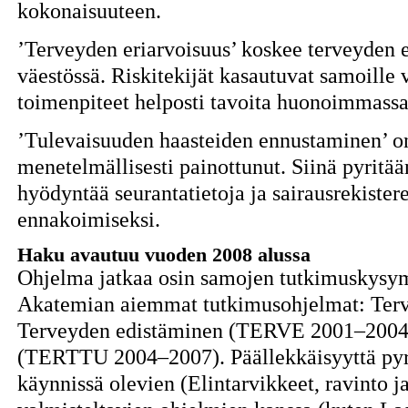
kokonaisuuteen.
’Terveyden eriarvoisuus’ koskee terveyden e
väestössä. Riskitekijät kasautuvat samoille 
toimenpiteet helposti tavoita huonoimmassa
’Tulevaisuuden haasteiden ennustaminen’ 
menetelmällisesti painottunut. Siinä pyritä
hyödyntää seurantatietoja ja sairausrekiste
ennakoimiseksi.
Haku avautuu vuoden 2008 alussa
Ohjelma jatkaa osin samojen tutkimuskysym
Akatemian aiemmat tutkimusohjelmat: Ter
Terveyden edistäminen (TERVE 2001–2004)
(TERTTU 2004–2007). Päällekkäisyyttä pyri
käynnissä olevien (Elintarvikkeet, ravinto 