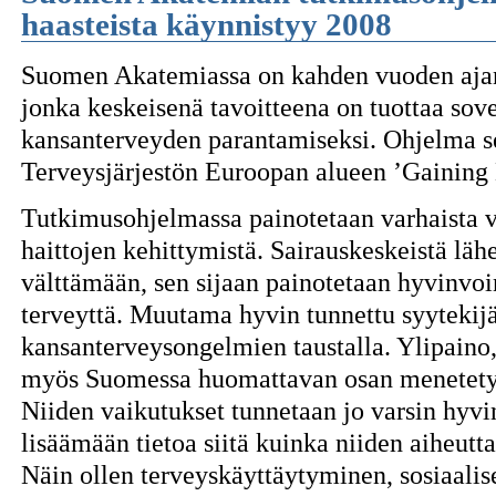
haasteista käynnistyy 2008
Suomen Akatemiassa on kahden vuoden ajan
jonka keskeisenä tavoitteena on tuottaa sove
kansanterveyden parantamiseksi. Ohjelma s
Terveysjärjestön Euroopan alueen ’Gaining H
Tutkimusohjelmassa painotetaan varhaista v
haittojen kehittymistä. Sairauskeskeistä läh
välttämään, sen sijaan painotetaan hyvinvoi
terveyttä. Muutama hyvin tunnettu syytekij
kansanterveysongelmien taustalla. Ylipaino,
myös Suomessa huomattavan osan menetetyist
Niiden vaikutukset tunnetaan jo varsin hyvi
lisäämään tietoa siitä kuinka niiden aiheutta
Näin ollen terveyskäyttäytyminen, sosiaaliset