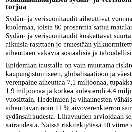
torjua
Sydän- ja verisuonitaudit aiheuttivat vuonn
kuolemaa, joista 80 prosenttia sattui matala
Sydän- ja verisuonitaudit koskettavat suurta
aikuisia rasittaen jo ennestään ylikuormitet
aiheuttaen vakavia sosiaalisia ja taloudelli
Epidemian taustalla on vain muutama riskitek
kaupungistumiseen, globalisaatioon ja väes
verenpaine aiheuttaa 7,1 miljoonaa, tupakka
1,9 miljoonaa ja korkea kolesteroli 4,4 mi
vuosittain. Hedelmien ja vihannesten vähäis
aiheuttavan noin 11 % aivoverenkierron sair
sydänsairaudesta. Lihavuuden arvioidaan se
sairaudesta. Näissä riskitekijöissä 10 viime