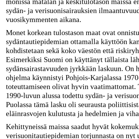
monissa matalan ja keskitulotason maissa en
sydän- ja verisuonisairauksien ilmaantuvuu
vuosikymmenten aikana.
Monet korkean tulostason maat ovat onnistun
sydäntautiepidemian ottamalla käyttöön kan
kohdistetaan sekä koko väestön että riskiry
Esimerkiksi Suomi on käyttänyt tällaista läh
sydänsairastavuuden jyrkkään laskuun. On hy
ohjelma käynnistyi Pohjois-Karjalassa 1970-
toteuttamiseen olivat hyvin vaatimattomat.
1990-luvun alussa todettu sydän- ja verisuo
Puolassa tämä lasku oli seurausta poliittisis
eläinrasvojen kulutusta ja hedelmien ja viha
Kehittyneissä maissa saadut hyvät kokemuks
verisuonitautiepidemian torjunnasta on nyt 