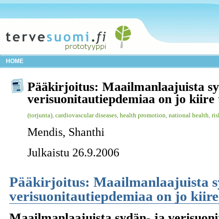
HOME
Pääkirjoitus: Maailmanlaajuista sy
verisuonitautiepdemiaa on jo kiire
(torjunta)
,
cardiovascular diseases
,
health promotion
,
national health
,
ris
Mendis, Shanthi
Julkaistu 26.9.2006
Pääkirjoitus: Maailmanlaajuista s
verisuonitautiepdemiaa on jo kiire
Maailmanlaajuista sydän- ja verisuoni