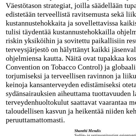
Väestötason strategiat, joilla säädellään tu
edistetään terveellistä ravitsemusta sekä lii
kustannustehokkaita ja sovellettavissa kaiki
tulisi täydentää kustannustehokkailla ohjelm
riskin yksiköihin ja sovitettu paikallisiin r
terveysjärjestö on hälyttänyt kaikki jäsenv
ohjelmiensa kautta. Näitä ovat tupakkaa k
Convention on Tobacco Control) ja globaali 
torjumiseksi ja terveellisen ravinnon ja liik
keinoja kansanterveyden edistämiseksi oteta
sydänsairauksien aiheuttama tuottavuuden l
terveydenhuoltokulut saattavat vaarantaa m
taloudellisen kasvun ja heikentää niiden ke
peruuttamattomasti.
Shanthi Mendis
Sydän- ja verisuonitautien asiantunt