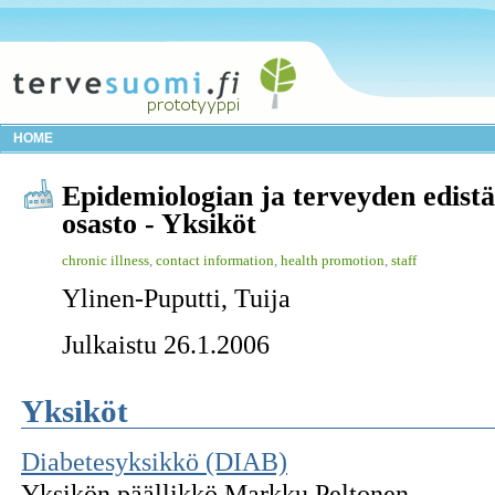
HOME
Epidemiologian ja terveyden edist
osasto - Yksiköt
chronic illness
,
contact information
,
health promotion
,
staff
Ylinen-Puputti, Tuija
Julkaistu 26.1.2006
Yksiköt
Diabetesyksikkö (DIAB)
Yksikön päällikkö Markku Peltonen