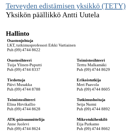
Terveyden edistämisen yksikkö (TETY)
Yksikön päällikkö Antti Uutela
Hallinto
Osastonjohtaja
LKT, tutkimusprofessori Erkki Vartiainen
Puh (09) 4744 8622
Osastosihteeri
Toimistosihteeri
Tuija Ylinen-Puputti
Terttu Malkamäki
Puh (09) 4744 8337
Puh (09) 4744 8629
Tiedottaja
Erikoistutkija
Päivi Musakka
Meri Paavola
Puh (09) 4744 8788
Puh (09) 4744 8605
Toimistosihteeri
Tutkimushoitaja
Elina Hirvikallio
Seija Nurmi
Puh (09) 4744 8628
Puh (09) 4744 8892
ATK-pääsuunnittelija
Mikrotukihenkilö
Anne Juolevi
Eija Purkamo
Puh (09) 4744 8624
Puh (09) 4744 8662