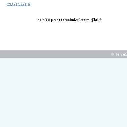
OSASTOESITE
s ä h k ö p o s t i
etunimi.sukunimi@ktl.fi
© TerveS