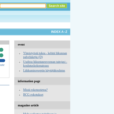
INDEX A–Z
event
Yhteistyöstä tukea - kehitä liikunnan
palveluketju (D)
Uudista liikuntaneuvonnan taitojasi -
tute
koulutuskokonaisuus
Liikkumisreseptin käyttäjäkoulutus
information page
Mistä rokotustietoa?
BCG-rokotukset
magazine article
Melu vaikuttaa työtehoon ja -