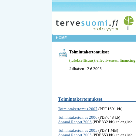
HOME
Toimintakertomukset
(tuloksellisuus)
,
effectiveness
,
financing
Julkaistu 12.6.2006
Toimintakertomukset
Toimintakertomus 2007
(PDF 1691 kb)
Toimintakertomus 2006
(PDF 648 kb)
Annual Report 2006
(PDF 832 kb), in english
Toimintakertomus 2005
(PDF 1 MB)
Annual Report 2005
(PDF 553 kb), in english