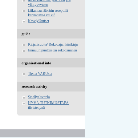
viihtyvyyteen
Liikuntaa lääkärin reseptillä —
kannattavaa vai ei?
KävelyUutiset
guide
Kirjallisuutta/ Rokottajan käsikirja
Immuunipuutteisten rokottaminen
organizational info
Tietoa VARUsta
research activity
Sisällysluettelo
HYVÄ TUTKIMUSTAPA
tiivistettynä