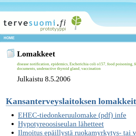
HOME
Lomakkeet
disease notification
,
epidemics
,
Escherichia coli o157
,
food poisoning
,
f
documents
,
underactive thyroid gland
,
vaccination
Julkaistu 8.5.2006
Kansanterveyslaitoksen lomakkei
EHEC-tiedonkeruulomake (pdf) infe
Hypotyreoosiseulan lähetteet
Ilmoitus epäillystä ruokamyrkytys- tai v