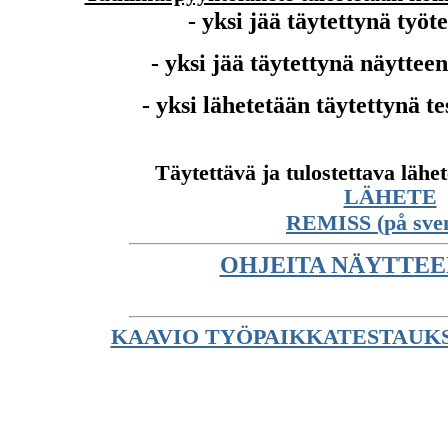
- yksi jää täytettynä työ
- yksi jää täytettynä näyttee
- yksi lähetetään täytettynä t
Täytettävä ja tulostettava läh
LÄHETE
REMISS (på sve
OHJEITA NÄYTTE
KAAVIO TYÖPAIKKATESTAUKSE