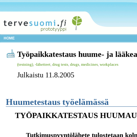
HOME
Työpaikkatestaus huume- ja lääkea
(testning)
,
-lähetteet
,
drug tests
,
drugs
,
medicines
,
workplaces
Julkaistu 11.8.2005
Huumetestaus työelämässä
TYÖPAIKKATESTAUS HUUMAUS
Tutkimuspyyntölähete tulostetaan kolm