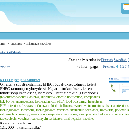
ines
vaccines
influenza vaccines
nza vaccines
Show only results in:
Finnish
Swedish
72
Previous
1
2
3
results
hits
pages
KTL| Ohjeet ja suositukset
Ohjeita ja suosituksia, mm. EHEC: Suositukset toimenpiteistä
EHEC-tartuntojen yhteydessä, Hepatiittirokotukset yleisen
rokotusohjelman osana, Isorokko, Listeriainfektio (Listerioosi)...
(rekommendationer)
,
anthrax
,
diphtheria
,
disease notification
,
encephalitis,
tick-borne
,
enterococcus
,
Escherichia coli o157
,
food poisoning
,
hepatitis a
,
HIV
,
infectious diseases
,
influenza in birds
,
influenza vaccines
,
instructions
,
listeria infections
meningococcal infections
,
meningococcal vaccines
,
methicillin resistance
,
norovirus
,
poliovirus
salmonella
,
screening
,
severe acute respiratory syndrome
,
smallpox
,
staphylococcus aureus
,
tra
tuberculosis
,
vaccines
,
vancomycin resistance
,
viral hepatitis vaccines
Kansanterveyslaitos
1.1.2000 → (asiantuntijat)