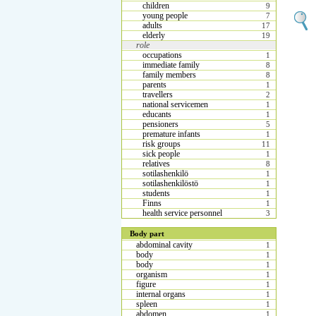
children
9
young people
7
adults
17
elderly
19
role
occupations
1
immediate family
8
family members
8
parents
1
travellers
2
national servicemen
1
educants
1
pensioners
5
premature infants
1
risk groups
11
sick people
1
relatives
8
sotilashenkilö
1
sotilashenkilöstö
1
students
1
Finns
1
health service personnel
3
Body part
abdominal cavity
1
body
1
body
1
organism
1
figure
1
internal organs
1
spleen
1
abdomen
1