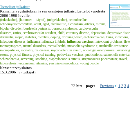
Tieteelliset julkaisut
Kansanterveyslaitoksen ja sen osastojen julkaisuluettelot vuodesta
2006 1990-luvulle.
(fuktskador)
,
(huumeet -- käyttö)
,
(mögelskador)
,
actinobacillus
actinomycetemcomitans
,
adult
,
aged
,
alcohol use
,
alcoholism
,
articles
,
asthma
,
bipolar disorder
,
bordetella pertussis
,
burnout syndrome
,
cardiovascular
diseases
,
caries
,
cerebrovascular accident
,
child
,
coronary disease
,
depression
,
depressive disor
dermatitis, atopic
,
diabetes
,
dietetics
,
doping
,
drinking water
,
escherichia coli
,
finns
,
infections
,
infectious diseases
,
influenza
,
influenza in birds
,
influenza vaccines
,
intoxicant problems
,
liste
monocytogenes
,
mental disorders
,
mental health
,
metabolic syndrome x
,
methicillin resistance
,
microparticles
,
mortality
,
ms disease
,
mycobacterium avium
,
oncology
,
osteoporosis
,
overweig
ozone
,
physical fitness
,
physical training
,
poliovirus vaccines
,
publications
,
salmonella enterica
schizophrenia
,
screening
,
smoking
,
staphylococcus aureus
,
streptococcus pneumoniae
,
travel
,
tuberculosis
,
vaccination
,
vitamins
,
yersinia enterocolitica
,
young people
Kansanterveyslaitos
15.3.2006 → (tutkijat)
72
Previous
1
2
3
4
hits
pages