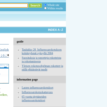
Whole site
Within results
INDEX A–Z
guide
English
Taulukko 28. Influenssarokotuksen
kohderyhmät syksyllä 2004
4
5
6
7
8
Suosituksia ja raportteja rokotteista
ja rokottamisesta
Yleisen rokotusohjelman rokotteet ja
niillä ehkäistävät taudit
information page
,
Lasten influenssarokotukset
,
Influenssarokotuskattavuus
vellers
,
65 vuotta täyttäneiden
influenssarokotukset