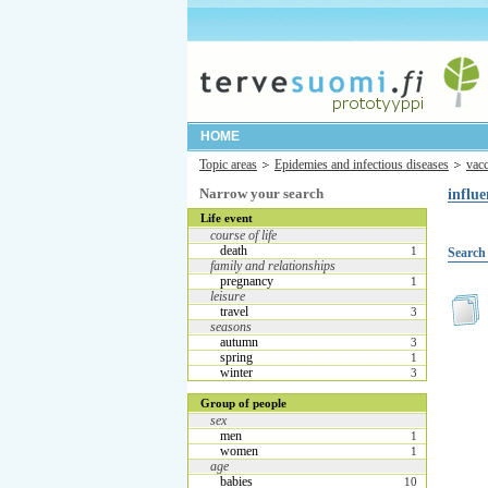
HOME
Topic areas
Epidemies and infectious diseases
vacc
Narrow your search
influe
Life event
course of life
death
1
Search 
family and relationships
pregnancy
1
leisure
travel
3
seasons
autumn
3
spring
1
winter
3
Group of people
sex
men
1
women
1
age
babies
10