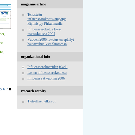
magazine article
Tehostettu
influenssarokotuskampanja
käynnistyy Pirkanmaalla
Influenssarokotus loka-
marraskuussa 2004
der
,
Vuoden 2006 rokotusten epäillyt
ria
haittavaikutukset Suomessa
ht
,
,
organizational info
Influenssarokotteiden jakelu
Lasten influenssarokotukset
Influenssa A vuonna 2006
5
6
7
8
research activity
Tieteelliset julkaisut