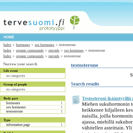
HOME
Index
hormones
sex hormones
testosterone
Index
organic compounds
steroids
sex hormones
testosterone
Index
organic compounds
steroids
testosterone
Narrow your search
testosterone
Life event
S
no categories
Search results
Group of people
no categories
Testosteroni ikääntyvillä 
Body part
hormones
Miehen sukuhormonin te
1
sex hormones
1
heikkenee hiljalleen kes
testosterone
1
naisilla, joilla hormon
Type
ajassa, miehillä sukuho
information page
1
vähitellen asteittain. Yl