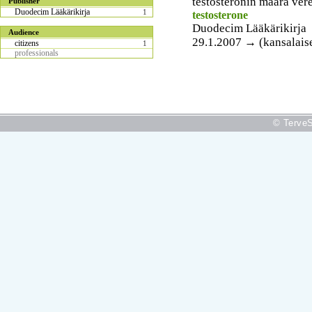
testosteronin määrä ver
Publisher
Duodecim Lääkärikirja
1
testosterone
Duodecim Lääkärikirja
Audience
29.1.2007 → (kansalais
citizens
1
professionals
© TerveS