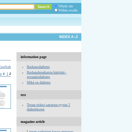
Whole site
Within results
INDEX A–Z
information page
English
Raskausdiabetes
Raskaudenaikaisia häiriöitä -
us
1
2
gestaatiodiabetes
Mikä on diabetes
test
Testaa riskisi sairastua tyypin 2
diabetekseen
magazine article
Lapsen varhainen kasvu ennustaa