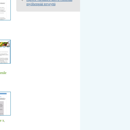
myöhempää terveyttä
enile
e x
,