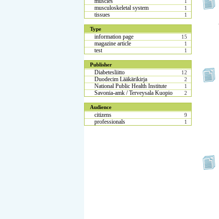
muscles
1
musculoskeletal system
1
tissues
1
Type
information page
15
magazine article
1
test
1
Publisher
Diabetesliitto
12
Duodecim Lääkärikirja
2
National Public Health Institute
1
Savonia-amk / Terveysala Kuopio
2
Audience
citizens
9
professionals
1