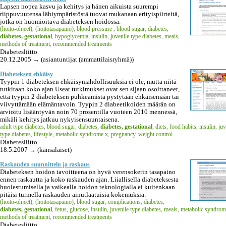
Lapsen nopea kasvu ja kehitys ja hänen aikuista suurempi
riippuvuutensa lähiympäristöstä tuovat mukanaan erityispiirteitä,
jotka on huomioitava diabeteksen hoidossa.
(hoito-ohjeet)
,
(hoitotasapaino)
,
blood pressure
,
blood sugar
,
diabetes
,
diabetes, gestational
,
hypoglycemia
,
insulin
,
juvenile type diabetes
,
meals
,
methods of treatment
,
recommended treatments
Diabetesliitto
20.12.2005 → (asiantuntijat (ammattilaisryhmä))
Diabeteksen ehkäisy
Tyypin 1 diabeteksen ehkäisymahdollisuuksia ei ole, mutta niitä
tutkitaan koko ajan.Useat tutkimukset ovat sen sijaan osoittaneet,
että tyypin 2 diabeteksen puhkeamista pystytään ehkäisemään tai
viivyttämään elämäntavoin. Tyypin 2 diabeetikoiden määrän on
arvioitu lisääntyvän noin 70 prosentilla vuoteen 2010 mennessä,
mikäli kehitys jatkuu nykyisensuuntaisena.
adult type diabetes
,
blood sugar
,
diabetes
,
diabetes, gestational
,
diets
,
food habits
,
insulin
,
juv
type diabetes
,
lifestyle
,
metabolic syndrome x
,
pregnancy
,
weight control
Diabetesliitto
18.5.2007 → (kansalaiset)
Raskauden suunnittelu ja raskaus
Diabeteksen hoidon tavoitteena on hyvä verensokerin tasapaino
ennen raskautta ja koko raskauden ajan. Liiallisella diabeteksesta
huolestumisella ja vaikealla hoidon teknologialla ei kuitenkaan
pitäisi turmella raskauden ainutlaatuisia kokemuksia.
(hoito-ohjeet)
,
(hoitotasapaino)
,
blood sugar
,
complications
,
diabetes
,
diabetes, gestational
,
fetus
,
glucose
,
insulin
,
juvenile type diabetes
,
meals
,
metabolic syndrom
methods of treatment
,
recommended treatments
Diabetesliitto