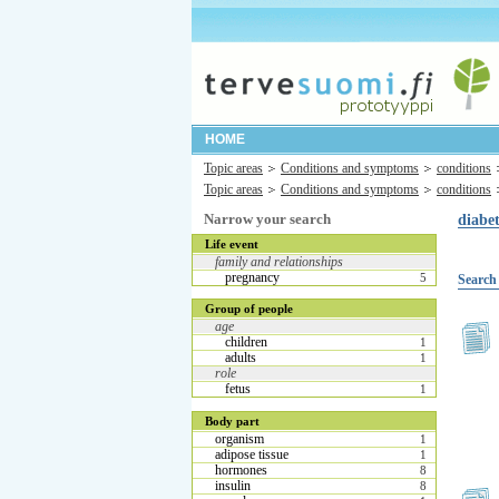
HOME
Topic areas
Conditions and symptoms
conditions
Topic areas
Conditions and symptoms
conditions
Narrow your search
diabet
Life event
family and relationships
pregnancy
5
Search 
Group of people
age
children
1
adults
1
role
fetus
1
Body part
organism
1
adipose tissue
1
hormones
8
insulin
8