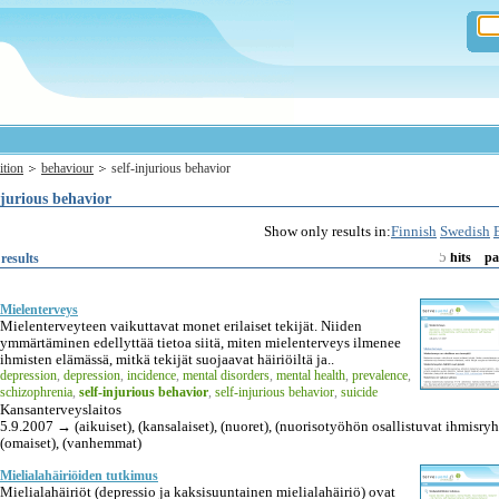
ition
behaviour
self-injurious behavior
njurious behavior
Show only results in:
Finnish
Swedish
5
results
hits
pa
Mielenterveys
Mielenterveyteen vaikuttavat monet erilaiset tekijät. Niiden
ymmärtäminen edellyttää tietoa siitä, miten mielenterveys ilmenee
ihmisten elämässä, mitkä tekijät suojaavat häiriöiltä ja..
depression
,
depression
,
incidence
,
mental disorders
,
mental health
,
prevalence
,
schizophrenia
,
self-injurious behavior
,
self-injurious behavior
,
suicide
Kansanterveyslaitos
5.9.2007 → (aikuiset), (kansalaiset), (nuoret), (nuorisotyöhön osallistuvat ihmisry
(omaiset), (vanhemmat)
Mielialahäiriöiden tutkimus
Mielialahäiriöt (depressio ja kaksisuuntainen mielialahäiriö) ovat