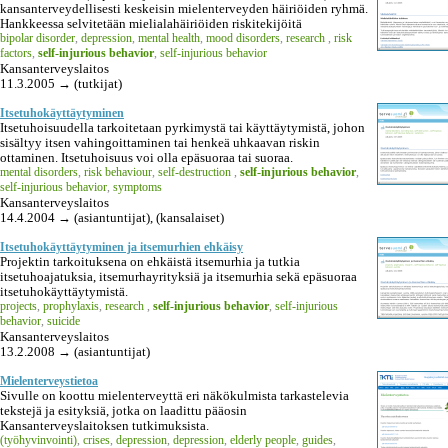
kansanterveydellisesti keskeisin mielenterveyden häiriöiden ryhmä.
Hankkeessa selvitetään mielialahäiriöiden riskitekijöitä
bipolar disorder
,
depression
,
mental health
,
mood disorders
,
research
,
risk
factors
,
self-injurious behavior
,
self-injurious behavior
Kansanterveyslaitos
11.3.2005 → (tutkijat)
Itsetuhokäyttäytyminen
Itsetuhoisuudella tarkoitetaan pyrkimystä tai käyttäytymistä, johon
sisältyy itsen vahingoittaminen tai henkeä uhkaavan riskin
ottaminen. Itsetuhoisuus voi olla epäsuoraa tai suoraa.
mental disorders
,
risk behaviour
,
self-destruction
,
self-injurious behavior
,
self-injurious behavior
,
symptoms
Kansanterveyslaitos
14.4.2004 → (asiantuntijat), (kansalaiset)
Itsetuhokäyttäytyminen ja itsemurhien ehkäisy
Projektin tarkoituksena on ehkäistä itsemurhia ja tutkia
itsetuhoajatuksia, itsemurhayrityksiä ja itsemurhia sekä epäsuoraa
itsetuhokäyttäytymistä.
projects
,
prophylaxis
,
research
,
self-injurious behavior
,
self-injurious
behavior
,
suicide
Kansanterveyslaitos
13.2.2008 → (asiantuntijat)
Mielenterveystietoa
Sivulle on koottu mielenterveyttä eri näkökulmista tarkastelevia
tekstejä ja esityksiä, jotka on laadittu pääosin
Kansanterveyslaitoksen tutkimuksista.
(työhyvinvointi)
,
crises
,
depression
,
depression
,
elderly people
,
guides
,