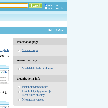
Whole site
Within results
INDEX A–Z
information page
English
Mielenterveys
1
ges
research activity
Mielialahäiriöiden tutkimus
organizational info
Itsetuhokäyttäytyminen
Itsetuhokäyttäytyminen ja
hmät),
itsemurhien ehkäisy
Mielenterveystietoa