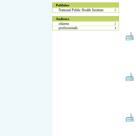
Publisher
National Public Health Institute
5
Audience
citizens
2
professionals
4