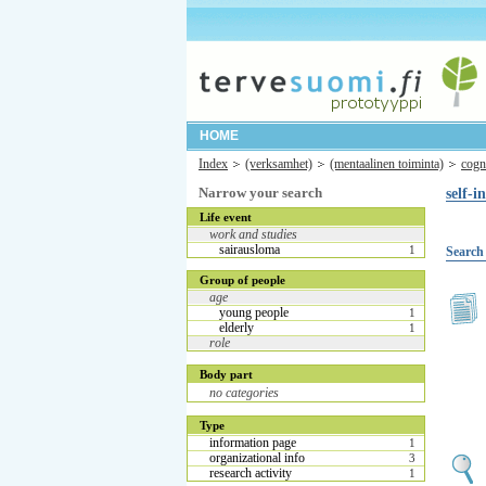
HOME
Index
(verksamhet)
(mentaalinen toiminta)
cogn
Narrow your search
self-i
Life event
work and studies
sairausloma
1
Search 
Group of people
age
young people
1
elderly
1
role
Body part
no categories
Type
information page
1
organizational info
3
research activity
1