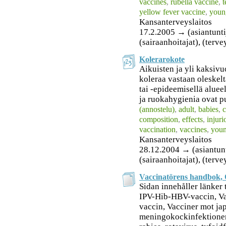
vaccines
,
rubella vaccine
,
t
yellow fever vaccine
,
youn
Kansanterveyslaitos
17.2.2005 → (asiantuntija
(sairaanhoitajat), (terv
Kolerarokote
Aikuisten ja yli kaksivu
koleraa vastaan oleskel
tai -epideemisellä alueel
ja ruokahygienia ovat puu
(annostelu)
,
adult
,
babies
,
c
composition
,
effects
,
injuri
vaccination
,
vaccines
,
youn
Kansanterveyslaitos
28.12.2004 → (asiantuntij
(sairaanhoitajat), (terv
Vaccinatörens handbok, 
Sidan innehåller länker 
IPV-Hib-HBV-vaccin, Va
vaccin, Vacciner mot jap
meningokockinfektioner