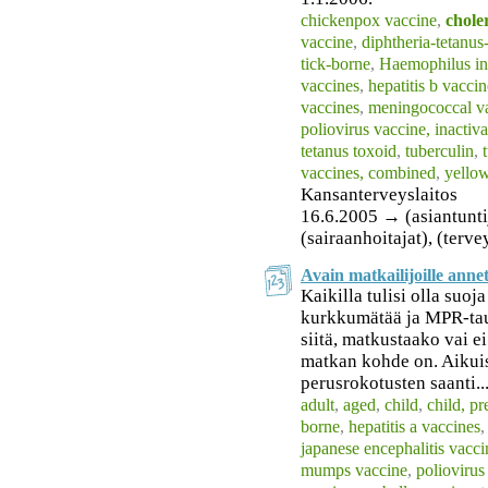
chickenpox vaccine
,
chole
vaccine
,
diphtheria-tetanus
tick-borne
,
Haemophilus in
vaccines
,
hepatitis b vaccin
vaccines
,
meningococcal v
poliovirus vaccine, inactiv
tetanus toxoid
,
tuberculin
,
vaccines, combined
,
yellow
Kansanterveyslaitos
16.6.2005 → (asiantuntija
(sairaanhoitajat), (terv
Avain matkailijoille anne
Kaikilla tulisi olla suoj
kurkkumätää ja MPR-tau
siitä, matkustaako vai e
matkan kohde on. Aikui
perusrokotusten saanti..
adult
,
aged
,
child
,
child, p
borne
,
hepatitis a vaccines
japanese encephalitis vacci
mumps vaccine
,
poliovirus