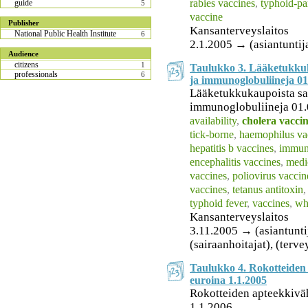
rabies vaccines
,
typhoid-pa
guide
5
vaccine
Publisher
Kansanterveyslaitos
National Public Health Institute
6
2.1.2005 → (asiantuntij
Audience
citizens
1
Taulukko 3. Lääketukkuka
professionals
6
ja immunoglobuliineja 01
Lääketukkukaupoista saa
immunoglobuliineja 01.
availability
,
cholera vacci
tick-borne
,
haemophilus va
hepatitis b vaccines
,
immun
encephalitis vaccines
,
medi
vaccines
,
poliovirus vaccin
vaccines
,
tetanus antitoxin
typhoid fever
,
vaccines
,
wh
Kansanterveyslaitos
3.11.2005 → (asiantuntija
(sairaanhoitajat), (terv
Taulukko 4. Rokotteiden 
euroina 1.1.2005
Rokotteiden apteekkiväh
1.1.2006.