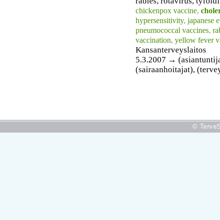
rabies, rotavirus, tyfoi
chickenpox vaccine
,
chole
hypersensitivity
,
japanese e
pneumococcal vaccines
,
ra
vaccination
,
yellow fever v
Kansanterveyslaitos
5.3.2007 → (asiantuntijat
(sairaanhoitajat), (terv
© TerveS