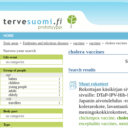
HOME
Topic areas
Epidemies and infectious diseases
vaccines
vaccines
cholera vaccines
Narrow your search
cholera vaccines
Life event
S
no categories
Search results
Group of people
age
babies
1
children
2
Muut rokotteet
young people
2
Rokottajan käsikirjan siv
adults
2
sivuille: DTaP-IPV-Hib
elderly
1
role
Japanin aivotulehdus -r
travellers
1
kolerarokote, lavantauti
meningokokkirokotteet,
Body part
no categories
chickenpox vaccine
,
chole
encephalitis vaccines
,
meni
Type