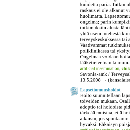
kuudetta paria. Tutkimuk
raskaus ei ole alkanut 
huolimatta. Lapsettomu
ongelma; parin kumpiki
tutkimuksiin alusta läh
yhtä usein miehestä kuin
terveyskeskuksessa tai 
Vaativammat tutkimukset
poliklinikassa tai yksit
Ongelmaa voidaan hoitaa
lääketieteelisin keinoin.
artificial insemination
,
chil
Savonia-amk / Terveysa
13.5.2008 → (kansalais
Lapsettomuushoidot
Hoito suunnitellaan lap
toiveiden mukaan. Osall
adoptio tai hoidoista p
tärkeää muistaa, että hoi
aikaisin, jos spontaani
hyväksi. Ehkäisyn poisj