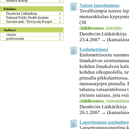
research activity
1
Naisen lapsettomuus
Publisher
Tavallisimpia naisen la
Duodecim Lääkärikirja
4
munarakkulan kypsymishä
National Public Health Institute
1
(30
Savonia-amk / Terveysala Kuopio
1
childlessness
,
infertility
Audience
Duodecim Lääkärikirja
citizens
5
professionals
23.4.2007 → (kansalais
1
Endometrioosi
Endometrioosin suomen
limakalvon sirottumataut
kohdun limakalvon kalta
kohdun ulkopuolella, ta
pinnalla pikkulantiossa,
munasarjojen pinnalla. 
tahansa vatsaontelossa 
yleinen sairaus, jota es
childlessness
,
endometrios
Duodecim Lääkärikirja
26.1.2007 → (kansalais
Lapsettomuus parisuhtee
Lapsettomuusongelma kos