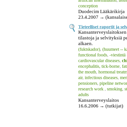
artificial insemination
,
assi
conception
Duodecim Lääkärikirja
23.4.2007 → (kansalais
Tieteelliset raportit ja sel
Kansanterveyslaitoksen j
tilastoja ja selvityksi
alkaen.
(fuktskador)
,
(huumeet -- k
functional foods
,
-viestintä
cardiovascular diseases
,
ch
encephalitis, tick-borne
,
fa
the mouth
,
hormonal treat
air
,
infectious diseases
,
men
pensioners
,
pipeline netwo
research work
,
smoking
,
s
adults
Kansanterveyslaitos
16.6.2006 → (tutkijat)