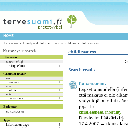
HOME
Topic areas
Family and children
family problems
childlessness
Narrow your search
childlessness
Life event
S
course of life
refugeedom
1
Search results
Group of people
sex
women
1
Lapsettomuus
age
Lapsettomuudella (inferti
adults
1
että raskaus ei ole alka
role
pensioners
1
yhdyntöjä on ollut säännö
jopa 15
Body part
no categories
childlessness
,
infertility
Duodecim Lääkärikirja
Type
17.4.2007 → (kansalais
information page
5