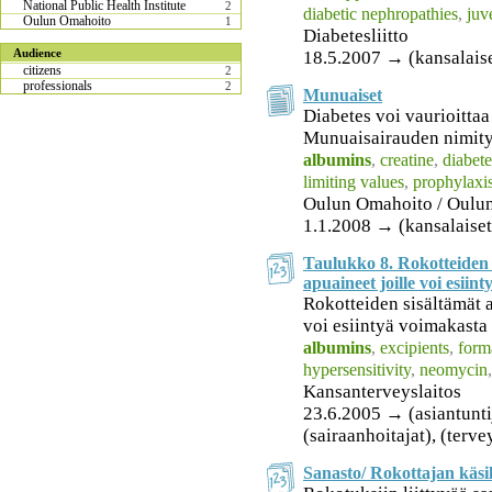
National Public Health Institute
2
diabetic nephropathies
,
juv
Oulun Omahoito
1
Diabetesliitto
Audience
18.5.2007 → (kansalais
citizens
2
professionals
2
Munuaiset
Diabetes voi vaurioitta
Munuaisairauden nimitys
albumins
,
creatine
,
diabete
limiting values
,
prophylaxi
Oulun Omahoito / Oulu
1.1.2008 → (kansalaiset
Taulukko 8. Rokotteiden s
apuaineet joille voi esiin
Rokotteiden sisältämät a
voi esiintyä voimakasta 
albumins
,
excipients
,
form
hypersensitivity
,
neomycin
Kansanterveyslaitos
23.6.2005 → (asiantuntija
(sairaanhoitajat), (terv
Sanasto/ Rokottajan käsi