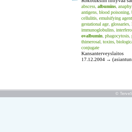
Rokotuksiin liittyvää sa
abscess
,
albumins
,
anaphy
antigens
,
blood poisoning
,
cellulitis
,
emulsifying agent
gestational age
,
glossaries
,
immunoglobulins
,
interfer
ovalbumin
,
phagocytosis
,
thimerosal
,
toxins, biologic
conjugate
Kansanterveyslaitos
17.12.2004 → (asiantunt
© TerveS