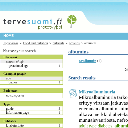
HOME
Topic areas
Food and nutrition
nutrients
proteins
albumins
Narrow your search
albumins
Life event
ovalbumin
(1)
course of life
gestational age
1
S
Group of people
Search results
age
babies
1
Body part
Mikroalbuminuria
no categories
Mikroalbuminuria tarkoit
erittyy virtsaan jatkuva
Type
enemmän albumiini-nimis
guide
3
information page
1
alkava merkki diabeteks
munuaisvauriosta, nefro
Publisher
adult type diabetes
,
albumi
Diabetesliitto
1