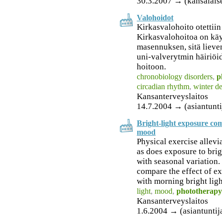
30.3.2007 → (kansalais
Valohoidot
Kirkasvalohoito otettii
Kirkasvalohoitoa on kä
masennuksen, sitä liev
uni-valverytmin häiriöi
hoitoon.
chronobiology disorders
,
p
circadian rhythm
,
winter d
Kansanterveyslaitos
14.7.2004 → (asiantunti
Bright-light exposure com
mood
Physical exercise allev
as does exposure to brigh
with seasonal variation.
compare the effect of e
with morning bright ligh
light
,
mood
,
phototherapy
Kansanterveyslaitos
1.6.2004 → (asiantuntij