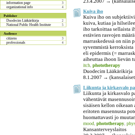
23.4.2007 → (kansalais
information page
3
organizational info
4
Kuiva iho
Publisher
Kuiva iho on subjektiivi
Duodecim Lääkärikirja
2
kuiva, kutiaa ja hilseile
National Public Health Institute
5
iho tarkoittaa sellaista 
Audience
estävien rasvojen määrä
citizens
3
marraskedessä on niin p
professionals
4
syvemmistä kerroksista 
eli epidermis (= marras
aiheuttaa ihoon lievän t
itch
,
phototherapy
Duodecim Lääkärikirja
8.1.2007 → (kansalaiset
Liikunta ja kirkasvalo pa
Liikunta ja kirkasvalo p
vähentävät masennusoire
sisäisen kellon oikeaan 
eritoten masennusta pot
huomattavasti jo muuta
mood
,
phototherapy
,
phys
Kansanterveyslaitos