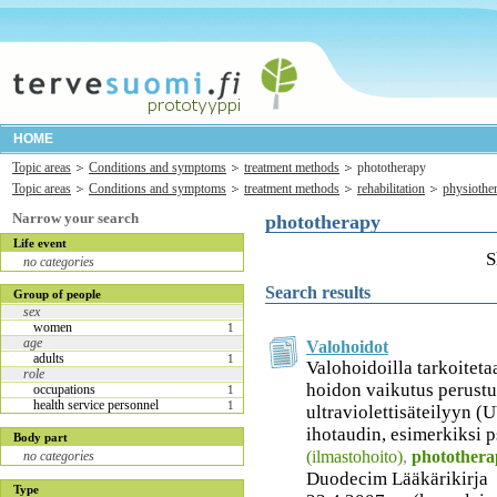
HOME
Topic areas
Conditions and symptoms
treatment methods
phototherapy
Topic areas
Conditions and symptoms
treatment methods
rehabilitation
physiothe
Narrow your search
phototherapy
Life event
S
no categories
Search results
Group of people
sex
women
1
age
Valohoidot
adults
1
Valohoidoilla tarkoiteta
role
hoidon vaikutus perustu
occupations
1
health service personnel
1
ultraviolettisäteilyyn (
ihotaudin, esimerkiksi p
Body part
(ilmastohoito)
,
photothera
no categories
Duodecim Lääkärikirja
Type