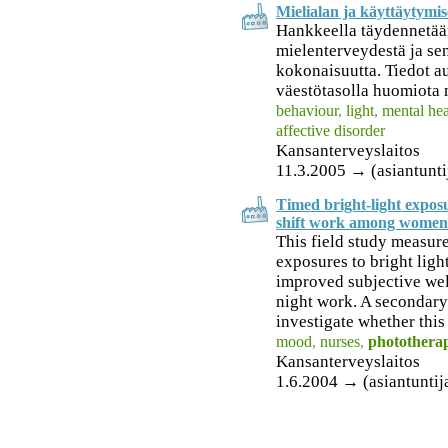
Mielialan ja käyttäytymis
Hankkeella täydennetää
mielenterveydestä ja sen
kokonaisuutta. Tiedot a
väestötasolla huomiota m
behaviour
,
light
,
mental hea
affective disorder
Kansanterveyslaitos
11.3.2005 → (asiantunti
Timed bright-light expos
shift work among women
This field study measure
exposures to bright light
improved subjective wel
night work. A secondary
investigate whether this
mood
,
nurses
,
photothera
Kansanterveyslaitos
1.6.2004 → (asiantuntij