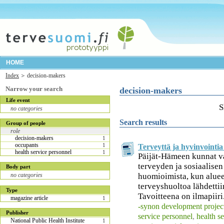
HOME
Index
decision-makers
Narrow your search
decision-makers
Life event
S
no categories
Search results
Group of people
role
decision-makers
1
occupants
1
Terveyttä ja hyvinvointi
health service personnel
1
Päijät-Hämeen kunnat v
terveyden ja sosiaalise
Body part
huomioimista, kun alueen
no categories
terveyshuoltoa lähdetti
Type
Tavoitteena on ilmapiiri.
magazine article
1
-synon development projec
Publisher
service personnel
,
health s
National Public Health Institute
1