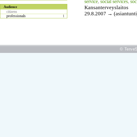
service
,
social services
,
soc
Kansanterveyslaitos
Audience
citizens
29.8.2007 → (asiantunti
professionals
1
© TerveS